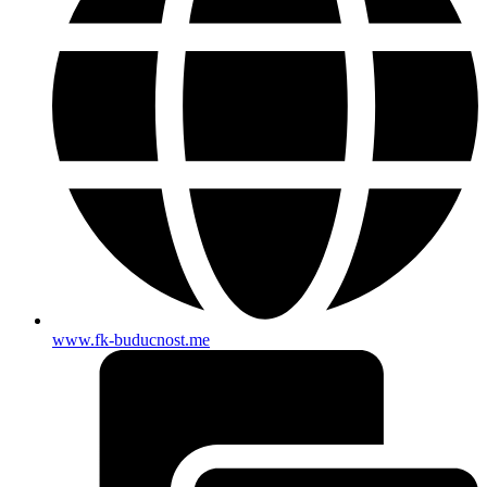
www.fk-buducnost.me