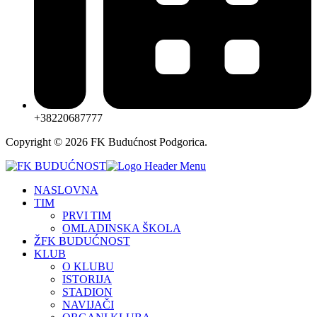
+38220687777
Copyright © 2026 FK Budućnost Podgorica.
NASLOVNA
TIM
PRVI TIM
OMLADINSKA ŠKOLA
ŽFK BUDUĆNOST
KLUB
O KLUBU
ISTORIJA
STADION
NAVIJAČI