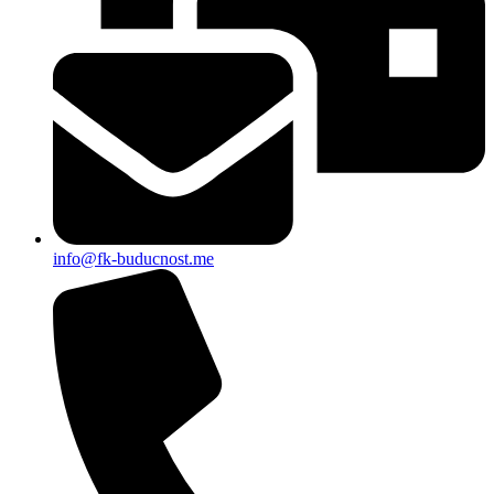
info@fk-buducnost.me