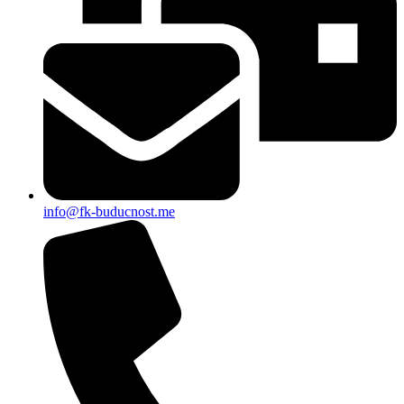
info@fk-buducnost.me