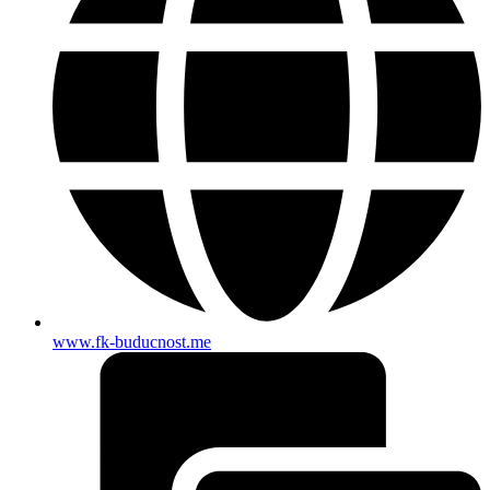
www.fk-buducnost.me