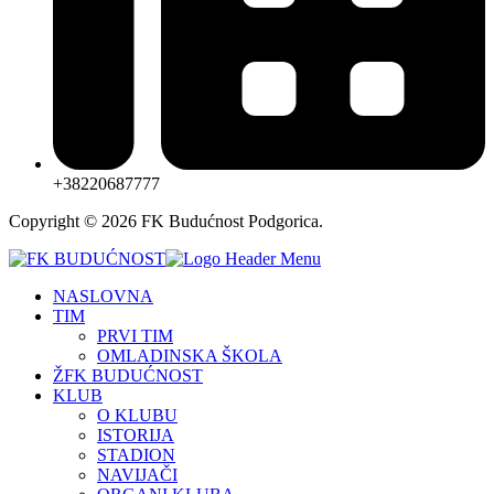
+38220687777
Copyright © 2026 FK Budućnost Podgorica.
NASLOVNA
TIM
PRVI TIM
OMLADINSKA ŠKOLA
ŽFK BUDUĆNOST
KLUB
O KLUBU
ISTORIJA
STADION
NAVIJAČI