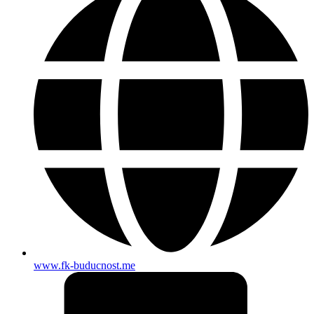
www.fk-buducnost.me