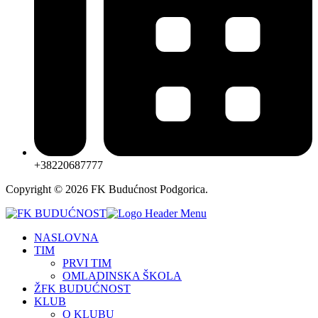
+38220687777
Copyright © 2026 FK Budućnost Podgorica.
NASLOVNA
TIM
PRVI TIM
OMLADINSKA ŠKOLA
ŽFK BUDUĆNOST
KLUB
O KLUBU