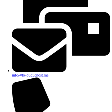
info@fk-buducnost.me