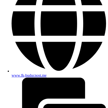
www.fk-buducnost.me