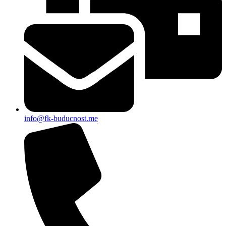
info@fk-buducnost.me