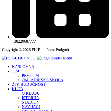
+38220687777
Copyright © 2026 FK Budućnost Podgorica.
NASLOVNA
TIM
PRVI TIM
OMLADINSKA ŠKOLA
ŽFK BUDUĆNOST
KLUB
O KLUBU
ISTORIJA
STADION
NAVIJAČI