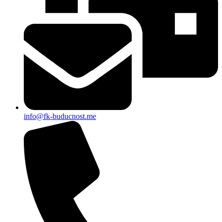
info@fk-buducnost.me