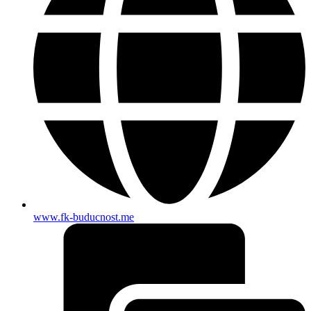
www.fk-buducnost.me