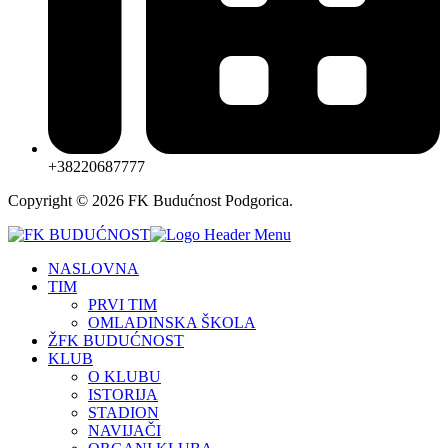
+38220687777
Copyright © 2026 FK Budućnost Podgorica.
NASLOVNA
TIM
PRVI TIM
OMLADINSKA ŠKOLA
ŽFK BUDUĆNOST
KLUB
O KLUBU
ISTORIJA
STADION
NAVIJAČI