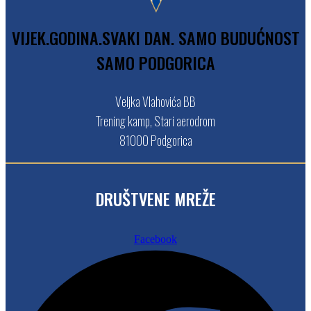
V
I
J
E
K
.
G
O
D
I
N
A
.
S
V
A
K
I
D
A
N
.
S
A
M
O
B
U
D
U
Ć
N
O
S
T
S
A
M
O
P
O
D
G
O
R
I
C
A
Veljka Vlahovića BB
Trening kamp, Stari aerodrom
81000 Podgorica
DRUŠTVENE MREŽE
Facebook