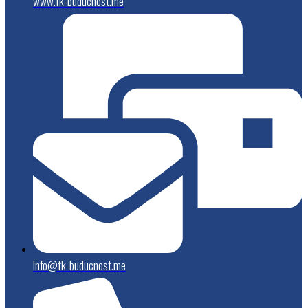
www.fk-buducnost.me
info@fk-buducnost.me