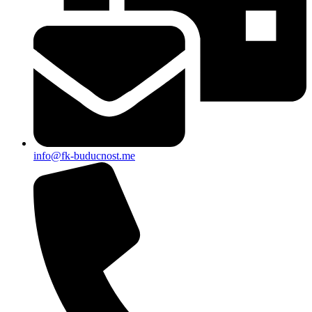
info@fk-buducnost.me