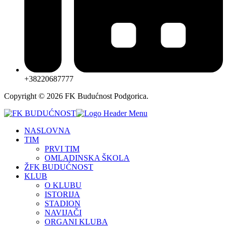
+38220687777
Copyright © 2026 FK Budućnost Podgorica.
NASLOVNA
TIM
PRVI TIM
OMLADINSKA ŠKOLA
ŽFK BUDUĆNOST
KLUB
O KLUBU
ISTORIJA
STADION
NAVIJAČI
ORGANI KLUBA