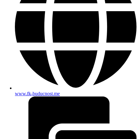
www.fk-buducnost.me