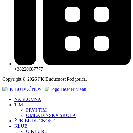
+38220687777
Copyright © 2026 FK Budućnost Podgorica.
NASLOVNA
TIM
PRVI TIM
OMLADINSKA ŠKOLA
ŽFK BUDUĆNOST
KLUB
O KLUBU