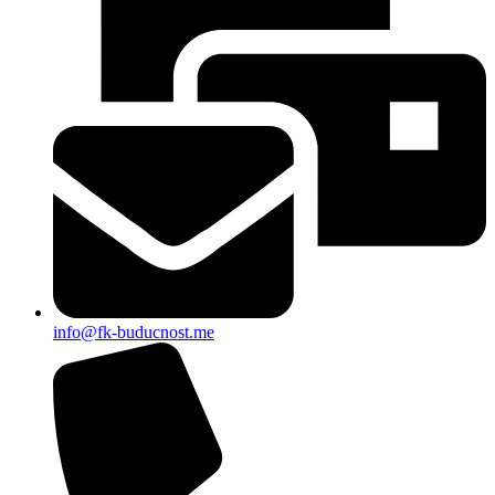
info@fk-buducnost.me