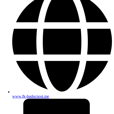
www.fk-buducnost.me