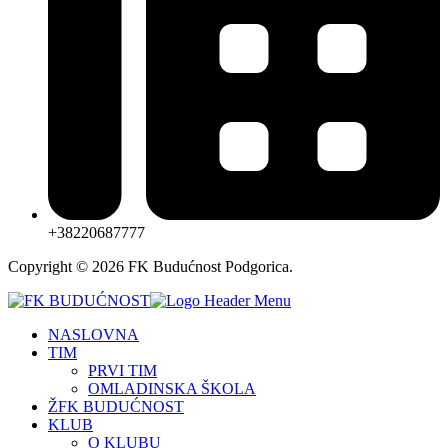
+38220687777
Copyright © 2026 FK Budućnost Podgorica.
NASLOVNA
TIM
PRVI TIM
OMLADINSKA ŠKOLA
ŽFK BUDUĆNOST
KLUB
O KLUBU