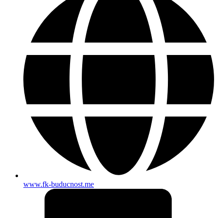
www.fk-buducnost.me