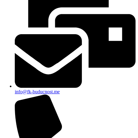
info@fk-buducnost.me