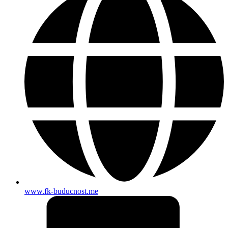
www.fk-buducnost.me