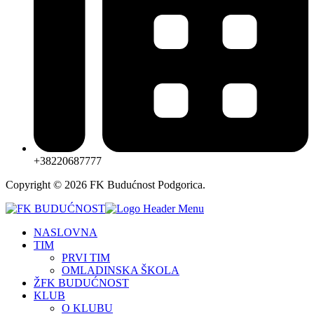
+38220687777
Copyright © 2026 FK Budućnost Podgorica.
NASLOVNA
TIM
PRVI TIM
OMLADINSKA ŠKOLA
ŽFK BUDUĆNOST
KLUB
O KLUBU