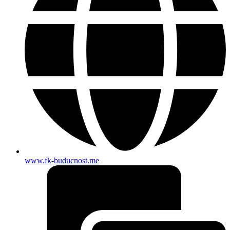
www.fk-buducnost.me