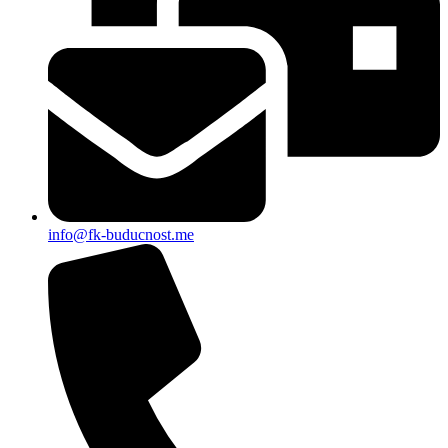
info@fk-buducnost.me