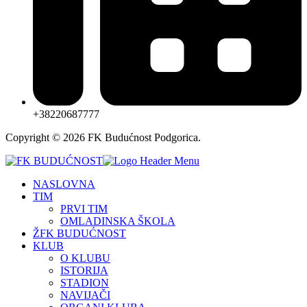
+38220687777
Copyright © 2026 FK Budućnost Podgorica.
NASLOVNA
TIM
PRVI TIM
OMLADINSKA ŠKOLA
ŽFK BUDUĆNOST
KLUB
O KLUBU
ISTORIJA
STADION
NAVIJAČI