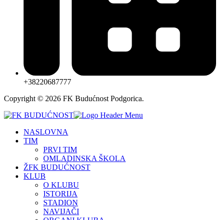
+38220687777
Copyright © 2026 FK Budućnost Podgorica.
NASLOVNA
TIM
PRVI TIM
OMLADINSKA ŠKOLA
ŽFK BUDUĆNOST
KLUB
O KLUBU
ISTORIJA
STADION
NAVIJAČI