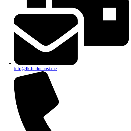
info@fk-buducnost.me