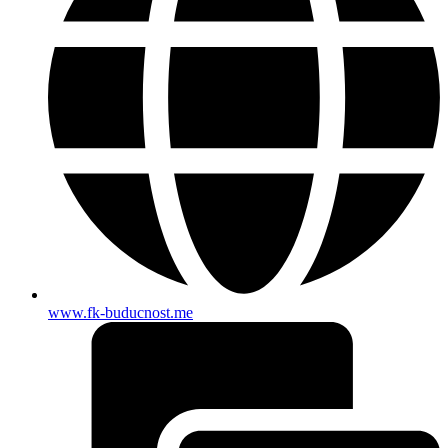
www.fk-buducnost.me