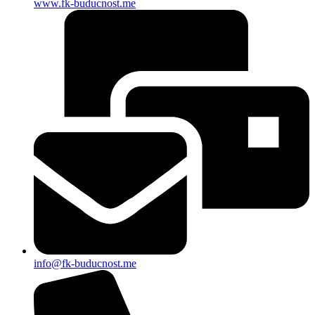
www.fk-buducnost.me
info@fk-buducnost.me