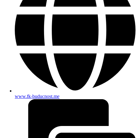
www.fk-buducnost.me