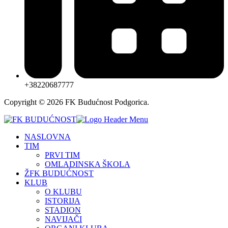
+38220687777
Copyright © 2026 FK Budućnost Podgorica.
NASLOVNA
TIM
PRVI TIM
OMLADINSKA ŠKOLA
ŽFK BUDUĆNOST
KLUB
O KLUBU
ISTORIJA
STADION
NAVIJAČI