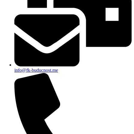
info@fk-buducnost.me