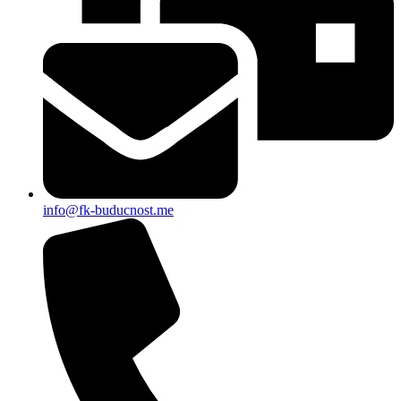
info@fk-buducnost.me