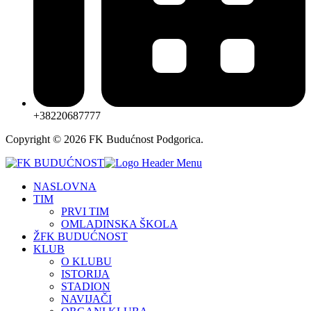
+38220687777
Copyright © 2026 FK Budućnost Podgorica.
NASLOVNA
TIM
PRVI TIM
OMLADINSKA ŠKOLA
ŽFK BUDUĆNOST
KLUB
O KLUBU
ISTORIJA
STADION
NAVIJAČI