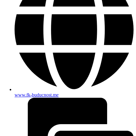
www.fk-buducnost.me