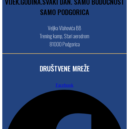
V
I
J
E
K
.
G
O
D
I
N
A
.
S
V
A
K
I
D
A
N
.
S
A
M
O
B
U
D
U
Ć
N
O
S
T
S
A
M
O
P
O
D
G
O
R
I
C
A
Veljka Vlahovića BB
Trening kamp, Stari aerodrom
81000 Podgorica
DRUŠTVENE MREŽE
Facebook