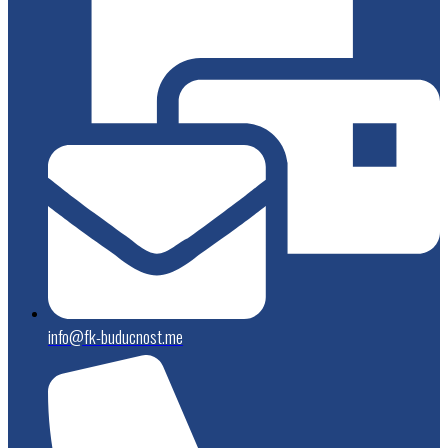
info@fk-buducnost.me