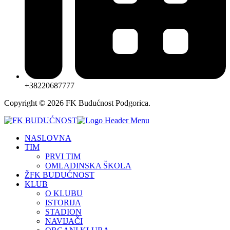
+38220687777
Copyright © 2026 FK Budućnost Podgorica.
NASLOVNA
TIM
PRVI TIM
OMLADINSKA ŠKOLA
ŽFK BUDUĆNOST
KLUB
O KLUBU
ISTORIJA
STADION
NAVIJAČI