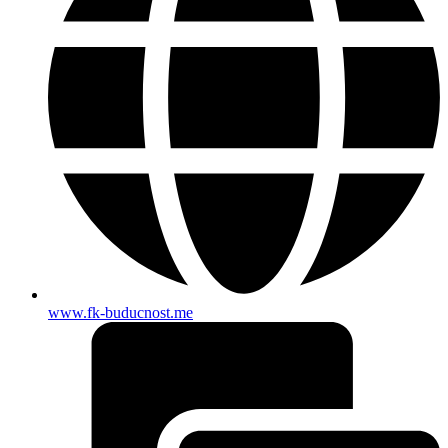
www.fk-buducnost.me