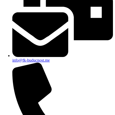
info@fk-buducnost.me