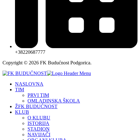
+38220687777
Copyright © 2026 FK Budućnost Podgorica.
NASLOVNA
TIM
PRVI TIM
OMLADINSKA ŠKOLA
ŽFK BUDUĆNOST
KLUB
O KLUBU
ISTORIJA
STADION
NAVIJAČI