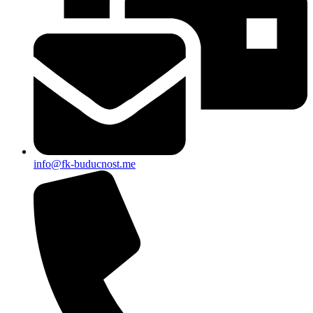
info@fk-buducnost.me