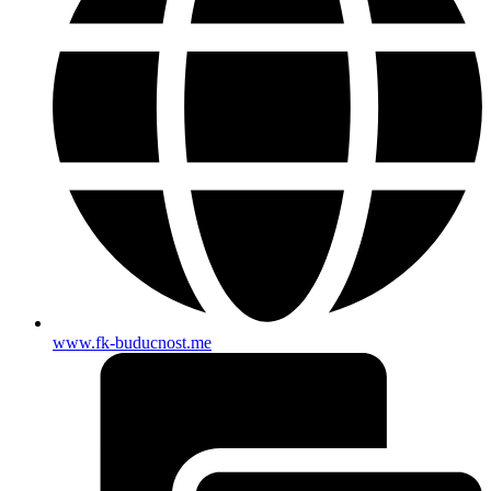
www.fk-buducnost.me