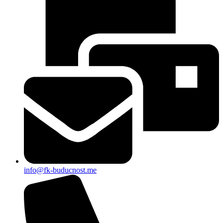
info@fk-buducnost.me