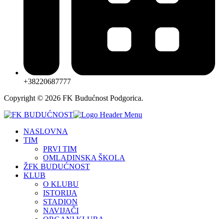
+38220687777
Copyright © 2026 FK Budućnost Podgorica.
NASLOVNA
TIM
PRVI TIM
OMLADINSKA ŠKOLA
ŽFK BUDUĆNOST
KLUB
O KLUBU
ISTORIJA
STADION
NAVIJAČI