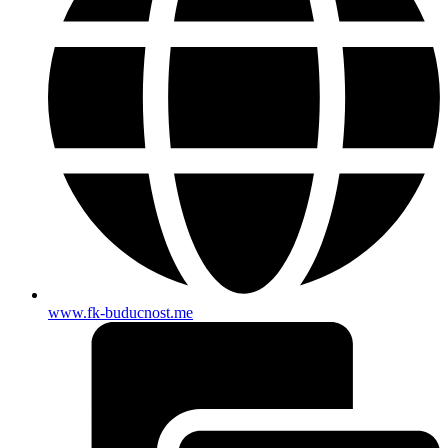
www.fk-buducnost.me