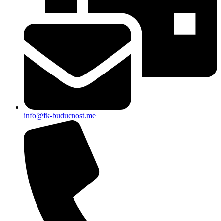
info@fk-buducnost.me