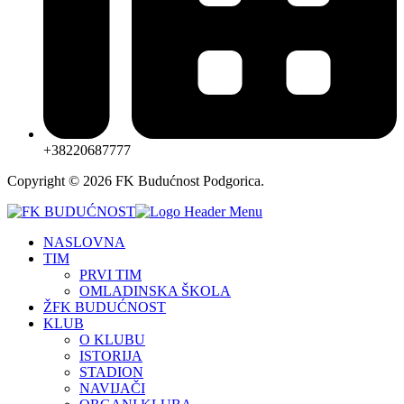
+38220687777
Copyright © 2026 FK Budućnost Podgorica.
NASLOVNA
TIM
PRVI TIM
OMLADINSKA ŠKOLA
ŽFK BUDUĆNOST
KLUB
O KLUBU
ISTORIJA
STADION
NAVIJAČI