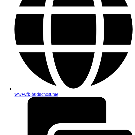
www.fk-buducnost.me