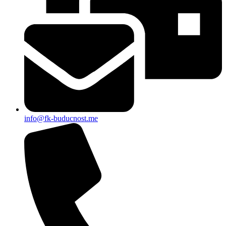
info@fk-buducnost.me