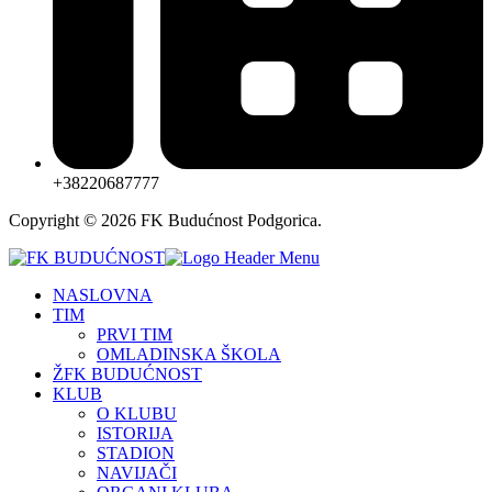
+38220687777
Copyright © 2026 FK Budućnost Podgorica.
NASLOVNA
TIM
PRVI TIM
OMLADINSKA ŠKOLA
ŽFK BUDUĆNOST
KLUB
O KLUBU
ISTORIJA
STADION
NAVIJAČI