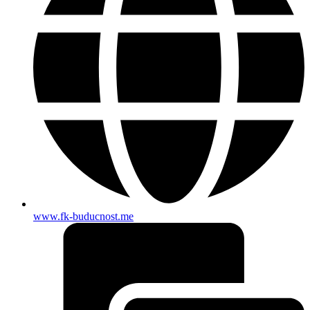
www.fk-buducnost.me