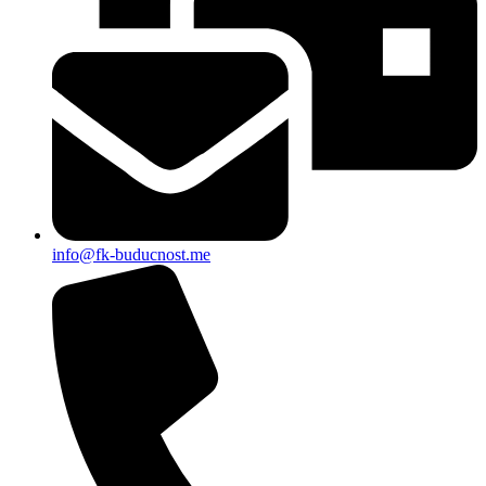
info@fk-buducnost.me