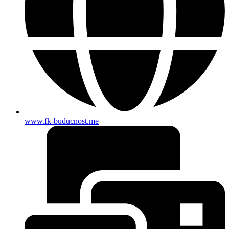
www.fk-buducnost.me