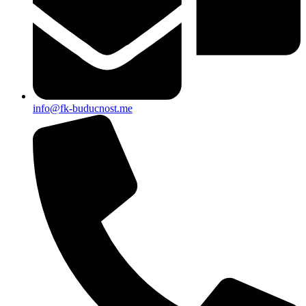
info@fk-buducnost.me