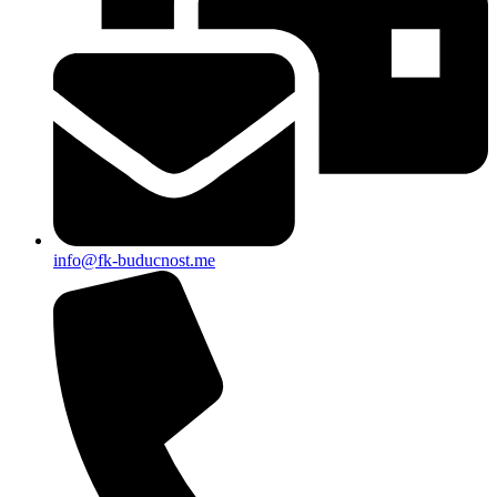
info@fk-buducnost.me