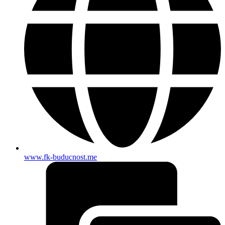
www.fk-buducnost.me