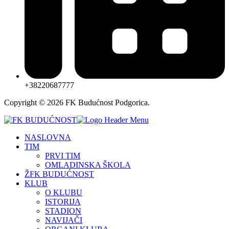
+38220687777
Copyright © 2026 FK Budućnost Podgorica.
NASLOVNA
TIM
PRVI TIM
OMLADINSKA ŠKOLA
ŽFK BUDUĆNOST
KLUB
O KLUBU
ISTORIJA
STADION
NAVIJAČI