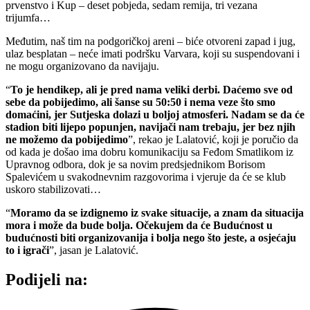
prvenstvo i Kup – deset pobjeda, sedam remija, tri vezana
trijumfa…
Međutim, naš tim na podgoričkoj areni – biće otvoreni zapad i jug,
ulaz besplatan – neće imati podršku Varvara, koji su suspendovani i
ne mogu organizovano da navijaju.
“
To je hendikep, ali je pred nama veliki derbi. Daćemo sve od
sebe da pobijedimo, ali šanse su 50:50 i nema veze što smo
domaćini, jer Sutjeska dolazi u boljoj atmosferi. Nadam se da će
stadion biti lijepo popunjen, navijači nam trebaju, jer bez njih
ne možemo da pobijedimo
”, rekao je Lalatović, koji je poručio da
od kada je došao ima dobru komunikaciju sa Feđom Smatlikom iz
Upravnog odbora, dok je sa novim predsjednikom Borisom
Spalevićem u svakodnevnim razgovorima i vjeruje da će se klub
uskoro stabilizovati…
“
Moramo da se izdignemo iz svake situacije, a znam da situacija
mora i može da bude bolja. Očekujem da će Budućnost u
budućnosti biti organizovanija i bolja nego što jeste, a osjećaju
to i igrači
”, jasan je Lalatović.
Podijeli na: