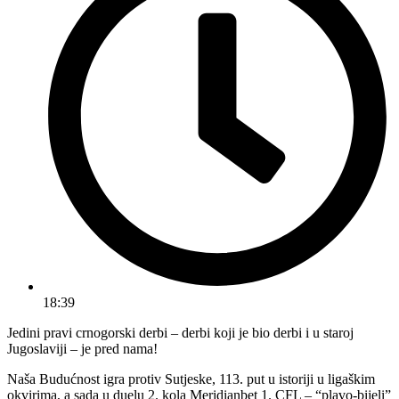
18:39
Jedini pravi crnogorski derbi – derbi koji je bio derbi i u staroj
Jugoslaviji – je pred nama!
Naša Budućnost igra protiv Sutjeske, 113. put u istoriji u ligaškim
okvirima, a sada u duelu 2. kola Meridianbet 1. CFL – “plavo-bijeli”