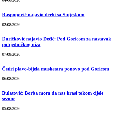
04/08/2026
Raspopović najavio derbi sa Sutjeskom
02/08/2026
Đuričković najavio Dečić: Pod Goricom za nastavak
pobjedničkog niza
07/08/2026
Četiri plavo-bijela musketara ponovo pod Goricom
06/08/2026
Bulatović: Borba mora da nas krasi tokom cijele
sezone
05/08/2026