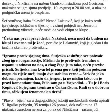
dočekuju Nikšićane na našem Gradskom stadionu pod Goricom,
utakmica se igra sjutra (nedjelja, 10. avgust) u 20.00 sati, a ulaz na
podgoričku arenu je besplatan.
Šef stručnog štaba “plavih” Nenad Lalatović, koji je kako tvrdi
(pre)strogo isključen u tijesnoj i važnoj pobjedi nad Jezerom
prethodnog vikenda, neće moći da vodi ekipu sa klupe…
“
Čeka nas prvi i pravi derbi. Nažalost, neću moći da budem na
klupi i stvarno mi je žao
”, poručio je Lalatović, koji je gledao i do
tančina skenirao protivnika…
“
Igramo protiv sjajnog tima. Sutjeska zaslužuje sve pohvale
zbog igre i organizacije. Mislim da je protivnik trenutno u
usponu u odnosu na nas, a zbog čega je to tako, neću previse
pričati. Sutjeska ima kvartet prema gore koji jednim potezom
mogu da riješe meč, imaju dva stabilna vezna – Šćekića jako
dobrom poznajem, kažu da je spor, ja ne mislim tako, on je
pravi komandant tima, želio sam ga u Vojvodini… Tu je i Boris
Kopitović kojeg sam trenirao u Čukaričkom. Radi se o dobrom
timu, očekujem fenomenalan derbi
”.
“Plavo – bijeli” su u dugogodišnjoj istoriji međusobnih duela upisali
51 ligašku pobjedu, 35 remija i 26 poraza, dok naš tim na 17.
utakmica zaredom ne zna za poraz od Nikšićana – računajući