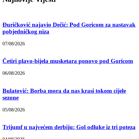
Đuričković najavio Dečić: Pod Goricom za nastavak
pobjedničkog niza
07/08/2026
Četiri plavo-bijela musketara ponovo pod Goricom
06/08/2026
Bulatović: Borba mora da nas krasi tokom cijele
sezone
05/08/2026
Trijumf u najvećem derbiju: Gol odluke iz tri poteza