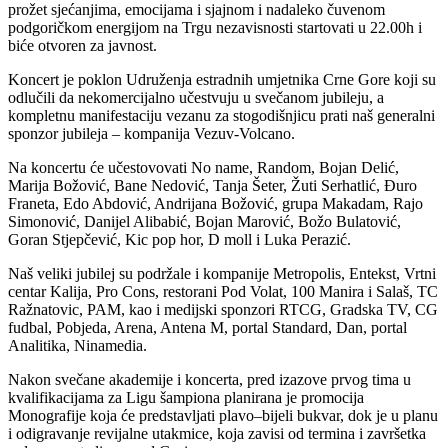
prožet sjećanjima, emocijama i sjajnom i nadaleko čuvenom
podgoričkom energijom na Trgu nezavisnosti startovati u 22.00h i
biće otvoren za javnost.
Koncert je poklon Udruženja estradnih umjetnika Crne Gore koji su
odlučili da nekomercijalno učestvuju u svečanom jubileju, a
kompletnu manifestaciju vezanu za stogodišnjicu prati naš generalni
sponzor jubileja – kompanija Vezuv-Volcano.
Na koncertu će učestovovati No name, Random, Bojan Delić,
Marija Božović, Bane Nedović, Tanja Šeter, Žuti Serhatlić, Đuro
Franeta, Edo Abdović, Andrijana Božović, grupa Makadam, Rajo
Simonović, Danijel Alibabić, Bojan Marović, Božo Bulatović,
Goran Stjepčević, Kic pop hor, D moll i Luka Perazić.
Naš veliki jubilej su podržale i kompanije Metropolis, Entekst, Vrtni
centar Kalija, Pro Cons, restorani Pod Volat, 100 Manira i Salaš, TC
Ražnatovic, PAM, kao i medijski sponzori RTCG, Gradska TV, CG
fudbal, Pobjeda, Arena, Antena M, portal Standard, Dan, portal
Analitika, Ninamedia.
Nakon svečane akademije i koncerta, pred izazove prvog tima u
kvalifikacijama za Ligu šampiona planirana je promocija
Monografije koja će predstavljati plavo–bijeli bukvar, dok je u planu
i odigravanje revijalne utakmice, koja zavisi od termina i završetka