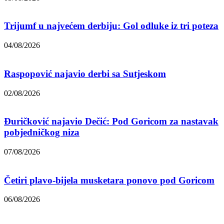
Trijumf u najvećem derbiju: Gol odluke iz tri poteza
04/08/2026
Raspopović najavio derbi sa Sutjeskom
02/08/2026
Đuričković najavio Dečić: Pod Goricom za nastavak
pobjedničkog niza
07/08/2026
Četiri plavo-bijela musketara ponovo pod Goricom
06/08/2026