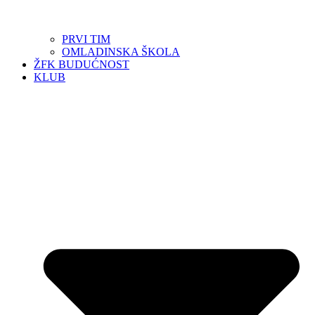
PRVI TIM
OMLADINSKA ŠKOLA
ŽFK BUDUĆNOST
KLUB