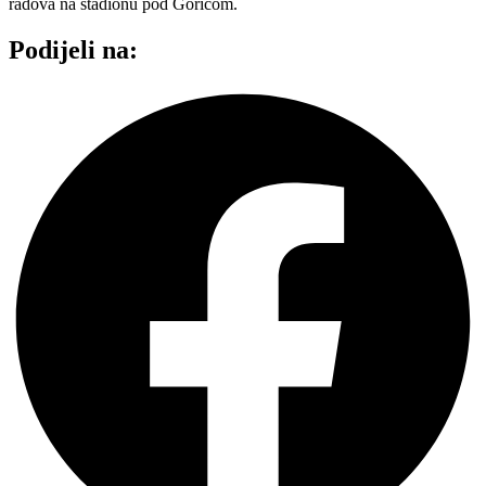
radova na stadionu pod Goricom.
Podijeli na: