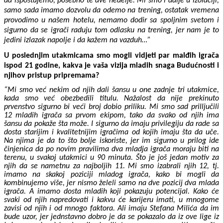
da ispoštujemo, posebno te dve nedelje. Mi smo i dalje u izolaciji,
samo sada imamo dozvolu da odemo na trening, ostatak vremena
provodimo u našem hotelu, nemamo dodir sa spoljnim svetom i
sigurno da se igrači raduju tom odlasku na trening, jer nam je to
jedini izlazak napolje i da kažem na vazduh…”
U poslednjim utakmicama smo mogli vidjeti par malđih igrača
ispod 21 godine, kakva je vaša vizija mladih snaga Budućnosti i
njihov pristup pripremama?
“Mi smo već nekim od njih dali šansu u one zadnje tri utakmice,
kada smo već obezbedili titulu. Nažalost da nije prekinuto
prvenstvo sigurno bi veći broj dobio priliku. Mi smo sad prilljučili
12 mladih igrača sa prvom ekipom, tako da svako od njih ima
šansu da pokaže šta može. I sigurno da imaju privilegiju da rade sa
dosta starijim i kvalitetnijim igračima od kojih imaju šta da uče.
Na njima je da to što bolje iskoriste, jer im sigurno u prilog ide
činjenica da po novim pravilima dva mladja igrača moraju biti na
terenu, u svakoj utakmici u 90 minuta. Što je još jedan motiv za
njih da se nametnu za najboljih 11. Mi smo izabrali njih 12, tj.
imamo na skakoj poziciji mladog igrača, kako bi mogli da
kombinujemo više, jer nismo želeli samo na dve pozicij dva mlada
igrača. A imamo dosta mladih koji pokazuju potencijal. Kako će
svaki od njih napredovati i kakvu će karijeru imati, u mnogome
zavisi od njih i od mnogo faktora. Ali imaju Stefana Milića da im
bude uzor, jer jednstavno dobro je da se pokazalo da iz ove lige iz