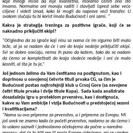
koje mnogi misle da nije kvalitetna, moramo ceniti ono što
imamo. Normalno oni moraju raditi i stavljati ispred sebe veće
ciljeve i videti iznad, kako bi mogli da naprave veći transfer. U
svakom slučaju tu bi korist imala Budućnost i oni sami. “
Kakva je strategija treninga za pozitivne igrače, koji će se
naknadno priključiti ekipi?
“Očigledno da za igrače koji nisu sa nama će im sigurno biti malo
teže, al ja se nadam da će i oni do kraja nedelje priključiti ekipi.
Svi se dobro osećaju, nema ih puno da kažem, tako da se nadam
da ćemo se kompletirati do kraja sledeće nedelje i oni će malo
kasniti, al šta je tu je.”
Još jednom želimo da Vam čestitamo na postignutom, kao i
doprinosu u osvojenoj četvrte tituli prvaka CG, sa čim je
Budućnost postao najtrofejniji klub u Crnoj Gore (sa osvojene
četiri titule prvaka i dvije titule Kupa).
Sada kada analizirate
dosadašnju igru u proteklom prvenstvu, kao i dostignuća,
kakve su Vam ambicije i vizija Budućnosti u predstojećoj sezoni
i kvalifikacijama?
“Nama su ovo pripreme za prvenstvo, a i pripreme za Evropu. Mi
još uvek ne znamo kada će početi prvenstvo, nadamo se da ćemo i
to uskoro saznati i jednostavno očekujemo da počne u naredno
mesecu, dal će to biti pre ili posle Evrope videćemo, mi se ujedno