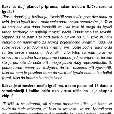
Kakvi su dalji planovi priprema, nakon uvida u fizičku spremu
igrača?
“Posle današnjeg testiranja, iskoristili smo inače prva dva dana za
uvid, jer su igrači imali malo veću pauzu nakon samoizolacije. Tako
da smo ova dva dana iskoristili za uvid kako bi mogli da igrači
urade testiranje na najbolji mogući način. Danas smo i to završili.
Sigurno da će nam i to dati sliku o svakon od njih, kako bi nam
olakšalo da napravimo za svakog pojedinačno program rada. Od
sutra krećemo sa duplim treninzima, pre i posle podne, sigurno da
sa tim kreće i naporniji deo, ali i vrlo bitan sa kojim pravimo
osnovu za narednu fazu priprema i ujedno jedine pripreme, jer kao
što je poznato da neće biti mnogo pauze zbog reprezentacije, tj.
pauze tokom prvenstva, a sigurno da će i raspored biti zgusnutiji,
tako da nam je posebno bitno da svaki od igrača bude u što boljoj
formi, tako da imamo što boljo izbor. “
Kakva je atmosfera među igračima, nakon pauze od 15 dana u
samoizolaciji i koliko priča oko virusa utiče na cijelokupnu
ekipu?
“Fizički su se odmorili, ali sigurno mentalno utiče, jer kome se
sviđa da bude zatvoren, ali kako za sve tako i za nas. Morali smo