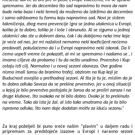
spremamo. Jer do decembra što sad napravimo to mora da nam
bude neka baza i neki temelj da možemo da izdržimo da decembra
i samo održavamo tu formu koju napravimo sad. Novi je sistem
takmičenja, zbog mera prevencije igra se jedna utakmica u Evropi,
koliko je to dobro, toliko je i loše i obrunuto. Al se sigurno u jednoj
utakmici ako ste u dobrom danu, čak i da dobijemo neko ime koje
je veće od nas, jer mi nažalost nemamo neki koeficijent nećemo
predavati, pokušaćemo da i u Evropi napravimo neki iskorak. Da li
ćemo uspeti vreme će pokazati, al mi se spremamo i nadamo se , i
imamo ciljeve da probamo i tu da nešto uradimo. Prvenstvo i Kup
ostaju isti cilj. Normalno i u novoj sezoni obaveza. Ove godine
nismo imali šansu da branimo trofej, obzirom na Kup koji je
Budućnost osvojila u prethodnoj sezoni. Al šta je tu je, mislim da je
to dobra odluka Saveza da se prekine prvenstvo, jer u onoj situaciji
u kojoj je bilo prvenstvo postojala je šansa da se proširi zaraza i na
druge klubove, što svakako ne bi bilo dobro. Ovako je to prekinuto
na vreme. Tako da ista je žal, al isto tako smatramo da je to bilo
ispravna odluka, što nam daje dodatan motiv za iduću sezonu.”
Za kraj poželjeli bi puno sreće našim “plavim” u daljem radu i
pripremam za predstojeće izazove u Evropi i naravno sezoni