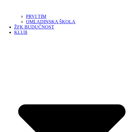
PRVI TIM
OMLADINSKA ŠKOLA
ŽFK BUDUĆNOST
KLUB