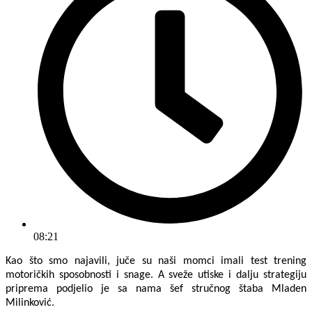
08:21
Kao što smo najavili, juče su naši momci imali test trening
motoričkih sposobnosti i snage. A sveže utiske i dalju strategiju
priprema podjelio je sa nama šef stručnog štaba Mladen
Milinković.