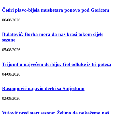
Četiri plavo-bijela musketara ponovo pod Goricom
06/08/2026
Bulatović: Borba mora da nas krasi tokom cijele
sezone
05/08/2026
Trijumf u najvećem derbiju: Gol odluke iz tri poteza
04/08/2026
Raspopović najavio derbi sa Sutjeskom
02/08/2026
Vujović pred start sezone: Želimo da pokažemo naš