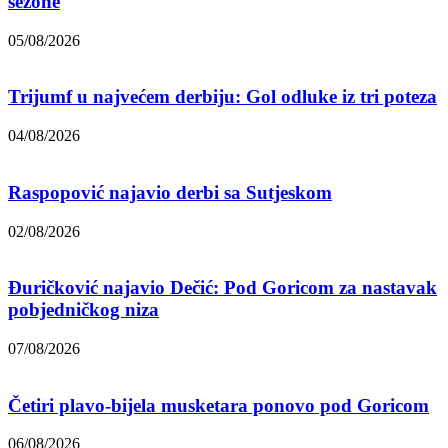
sezone
05/08/2026
Trijumf u najvećem derbiju: Gol odluke iz tri poteza
04/08/2026
Raspopović najavio derbi sa Sutjeskom
02/08/2026
Đuričković najavio Dečić: Pod Goricom za nastavak
pobjedničkog niza
07/08/2026
Četiri plavo-bijela musketara ponovo pod Goricom
06/08/2026