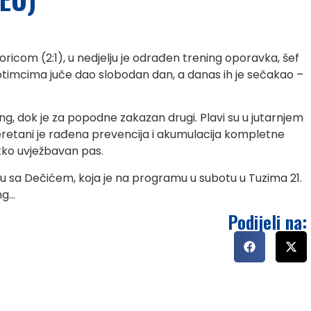
oricom (2:1), u nedjelju je odrađen trening oporavka, šef
timcima juče dao slobodan dan, a danas ih je sečakao –
ing, dok je za popodne zakazan drugi. Plavi su u jutarnjem
eretani je rađena prevencija i akumulacija kompletne
tko uvježbavan pas.
 sa Dečićem, koja je na programu u subotu u Tuzima 21.
ng…
Podijeli na: