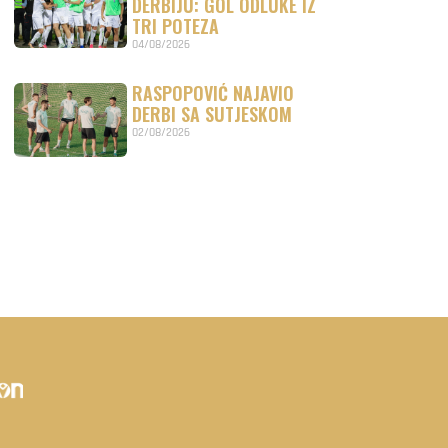
DERBIJU: GOL ODLUKE IZ
TRI POTEZA
04/08/2026
RASPOPOVIĆ NAJAVIO
DERBI SA SUTJESKOM
02/08/2026