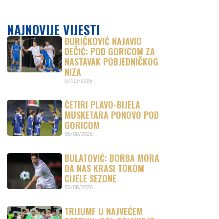
NAJNOVIJE VIJESTI
ĐURIČKOVIĆ NAJAVIO
DEČIĆ: POD GORICOM ZA
NASTAVAK POBJEDNIČKOG
NIZA
07/08/2026
ČETIRI PLAVO-BIJELA
MUSKETARA PONOVO POD
GORICOM
06/08/2026
BULATOVIĆ: BORBA MORA
DA NAS KRASI TOKOM
CIJELE SEZONE
05/08/2026
TRIJUMF U NAJVEĆEM