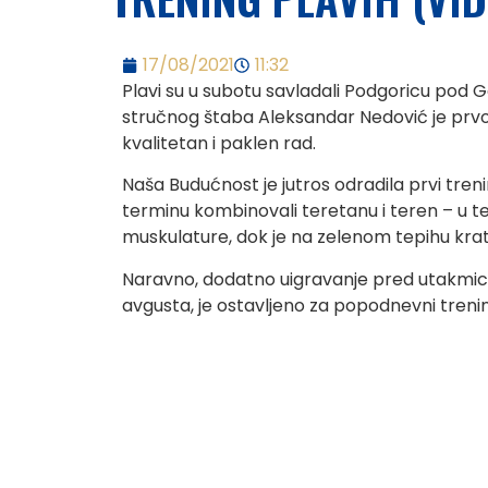
17/08/2021
11:32
Plavi su u subotu savladali Podgoricu pod G
stručnog štaba Aleksandar Nedović je prvo
kvalitetan i paklen rad.
Naša Budućnost je jutros odradila prvi tren
terminu kombinovali teretanu i teren – u t
muskulature, dok je na zelenom tepihu kra
Naravno, dodatno uigravanje pred utakmicu
avgusta, je ostavljeno za popodnevni treni