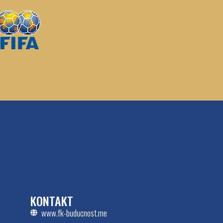
KONTAKT
www.fk-buducnost.me