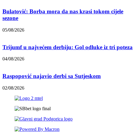
Bulatović: Borba mora da nas krasi tokom cijele
sezone
05/08/2026
Trijumf u najvećem derbiju: Gol odluke iz tri poteza
04/08/2026
Raspopović najavio derbi sa Sutjeskom
02/08/2026