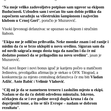
“
Na moje veliko zadovoljstvo potpisao sam ugovor sa ekipom
Budućnosti. Uzbuđen sam i srećan što sam dobio priliku da
započnem saradnju sa višestrukim šampionom i najvećim
klubom u Crnoj Gori
“, poručio je Muzurović.
Visoki ljevonogi defanzivac se upoznao sa ekipom i stručnim
štabom.
“
Ekipa me je odlično prihvatila. Neke momke znam i od ranije i
mislim da ću se brzo uklopiti u novu sredinu. Siguran sam da
od novih saigrača mogu dosta toga da naučim i da će mi
dodatno pomoći da se prilagodim na novu sredinu
“, jasan je
Muzurović.
Naš novi štoper i novi bonus igrač je karijeru počeo u matičnom
Jedinstvu, prvoligašku afirmaciju je stekao u OFK Titograd, a
konkurencija za mjesto centralnog defanzivca će mu biti
Vladan
Adžić
,
Anto Babić
i
Velimir Vlahović
.
“
Cilj mi je da se nametnem treneru i zaslužim mjesto u ekipi.
Nadam se da da ću dobiti određenu minutažu. Iskreno,
očekujem da se i ove godine osvoji dupla kruna i da ću
doprijeniti tome, a što se tiče Evrope – nadam se dobrom
rezultatu
”.