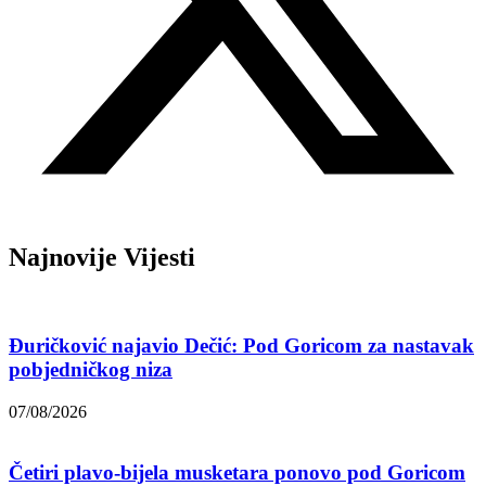
Najnovije Vijesti
Đuričković najavio Dečić: Pod Goricom za nastavak
pobjedničkog niza
07/08/2026
Četiri plavo-bijela musketara ponovo pod Goricom