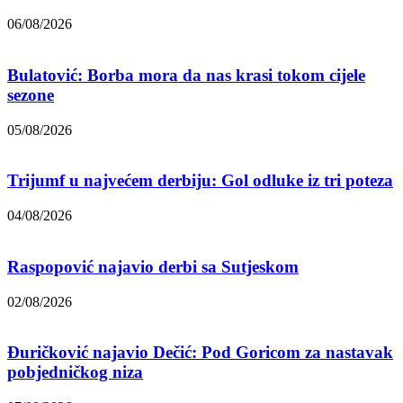
06/08/2026
Bulatović: Borba mora da nas krasi tokom cijele
sezone
05/08/2026
Trijumf u najvećem derbiju: Gol odluke iz tri poteza
04/08/2026
Raspopović najavio derbi sa Sutjeskom
02/08/2026
Đuričković najavio Dečić: Pod Goricom za nastavak
pobjedničkog niza