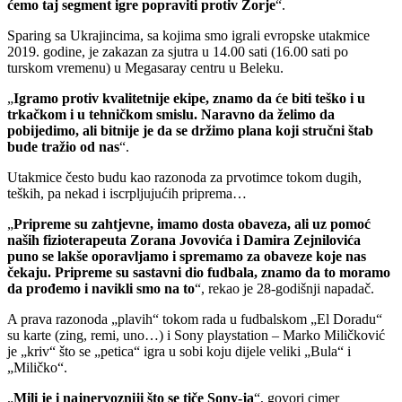
ćemo taj segment igre popraviti protiv Zorje
“.
Sparing sa Ukrajincima, sa kojima smo igrali evropske utakmice
2019. godine, je zakazan za sjutra u 14.00 sati (16.00 sati po
turskom vremenu) u Megasaray centru u Beleku.
„
Igramo protiv kvalitetnije ekipe, znamo da će biti teško i u
trkačkom i u tehničkom smislu. Naravno da želimo da
pobijedimo, ali bitnije je da se držimo plana koji stručni štab
bude tražio od nas
“.
Utakmice često budu kao razonoda za prvotimce tokom dugih,
teških, pa nekad i iscrpljujućih priprema…
„
Pripreme su zahtjevne, imamo dosta obaveza, ali uz pomoć
naših fizioterapeuta Zorana Jovovića i Damira Zejnilovića
puno se lakše oporavljamo i spremamo za obaveze koje nas
čekaju. Pripreme su sastavni dio fudbala, znamo da to moramo
da prođemo i navikli smo na to
“, rekao je 28-godišnji napadač.
A prava razonoda „plavih“ tokom rada u fudbalskom „El Doradu“
su karte (zing, remi, uno…) i Sony playstation – Marko Miličković
je „kriv“ što se „petica“ igra u sobi koju dijele veliki „Bula“ i
„Miličko“.
„
Mili je i najnervozniji što se tiče Sony-ja
“, govori cimer