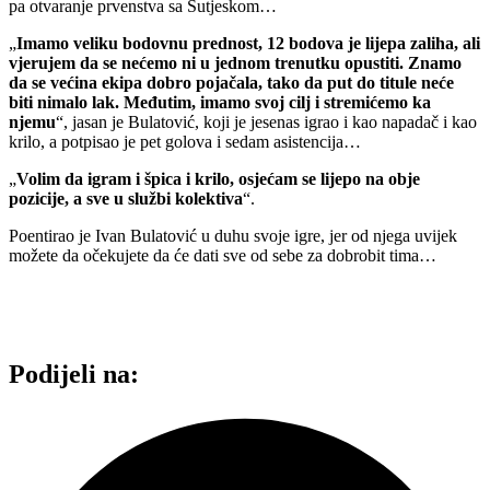
pa otvaranje prvenstva sa Sutjeskom…
„
Imamo veliku bodovnu prednost, 12 bodova je lijepa zaliha, ali
vjerujem da se nećemo ni u jednom trenutku opustiti. Znamo
da se većina ekipa dobro pojačala, tako da put do titule neće
biti nimalo lak. Međutim, imamo svoj cilj i stremićemo ka
njemu
“, jasan je Bulatović, koji je jesenas igrao i kao napadač i kao
krilo, a potpisao je pet golova i sedam asistencija…
„
Volim da igram i špica i krilo, osjećam se lijepo na obje
pozicije, a sve u službi kolektiva
“.
Poentirao je Ivan Bulatović u duhu svoje igre, jer od njega uvijek
možete da očekujete da će dati sve od sebe za dobrobit tima…
Podijeli na: