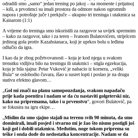
odradili smo „samo“ jedan trening po jakoj – na momente i prijatnoj
– kiši, a prvotimci su imali prostora da odmore nakon ogromnih
napora i potrošnje juče i prekjuče – ukupno tri treninga i utakmica sa
Kaisarom (1:1)
A vrijeme do treninga smo iskoristili za razgovor sa uvijek spremnim
– kako za razgovor, tako i za teren – Ivanom Bulatovićem, strijelcem
jedinog gola protiv Kazahstanaca, koji je uprkos bolu u leđima
odlučio da igra.
I kao da je zbog požrtvovanosti – koja je kod njega u svakom
trenutku vidljiva bilo na treningu ili utakmici – stigla egzekucija,
koja je bila sjajna: Petar Vuković je nabacio iz kornera, „veliki
Bula“ se oslobodio čuvara, išao u susret lopti i poslao je na drugu
stativu efektno glavom…
„
Gol mi znači na planu samopouzdanja, svakom napadaču
prije kada poentira i nadam se da ću nastaviti golgeterski niz,
kako na pripremama, tako i u prvenstvu
“, govori Bulatović, pa
se fokusira na igru ekipe…
„
Mislim da smo sjajno stajali na terenu svih 90 minuta, da smo
dominirali, imali posjed i stvarno mi je žao što nismo postigli još
koji gol i dobili utakmicu. Međutim, noge tokom priprema su
teške i onda dođe do nedostatka koncentracije. Nadam se da