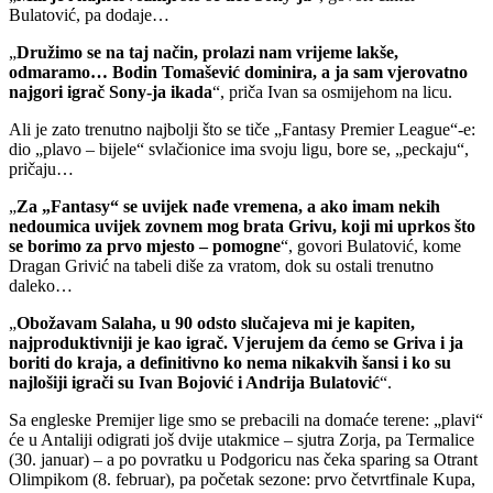
Bulatović, pa dodaje…
„
Družimo se na taj način, prolazi nam vrijeme lakše,
odmaramo… Bodin Tomašević dominira, a ja sam vjerovatno
najgori igrač Sony-ja ikada
“, priča Ivan sa osmijehom na licu.
Ali je zato trenutno najbolji što se tiče „Fantasy Premier League“-e:
dio „plavo – bijele“ svlačionice ima svoju ligu, bore se, „peckaju“,
pričaju…
„
Za „Fantasy“ se uvijek nađe vremena, a ako imam nekih
nedoumica uvijek zovnem mog brata Grivu, koji mi uprkos što
se borimo za prvo mjesto – pomogne
“, govori Bulatović, kome
Dragan Grivić na tabeli diše za vratom, dok su ostali trenutno
daleko…
„
Obožavam Salaha, u 90 odsto slučajeva mi je kapiten,
najproduktivniji je kao igrač. Vjerujem da ćemo se Griva i ja
boriti do kraja, a definitivno ko nema nikakvih šansi i ko su
najlošiji igrači su Ivan Bojović i Andrija Bulatović
“.
Sa engleske Premijer lige smo se prebacili na domaće terene: „plavi“
će u Antaliji odigrati još dvije utakmice – sjutra Zorja, pa Termalice
(30. januar) – a po povratku u Podgoricu nas čeka sparing sa Otrant
Olimpikom (8. februar), pa početak sezone: prvo četvrtfinale Kupa,