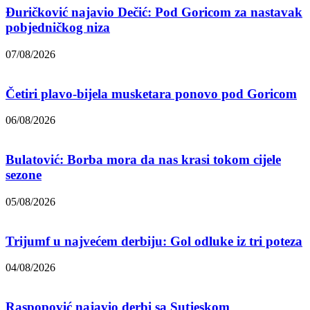
Đuričković najavio Dečić: Pod Goricom za nastavak
pobjedničkog niza
07/08/2026
Četiri plavo-bijela musketara ponovo pod Goricom
06/08/2026
Bulatović: Borba mora da nas krasi tokom cijele
sezone
05/08/2026
Trijumf u najvećem derbiju: Gol odluke iz tri poteza
04/08/2026
Raspopović najavio derbi sa Sutjeskom