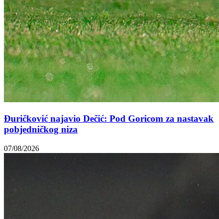
Đuričković najavio Dečić: Pod Goricom za nastavak
pobjedničkog niza
07/08/2026