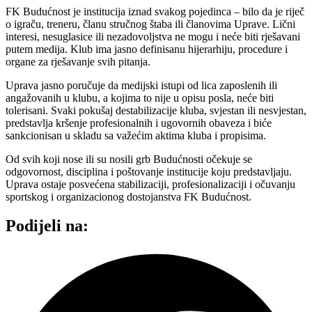
FK Budućnost je institucija iznad svakog pojedinca – bilo da je riječ
o igraču, treneru, članu stručnog štaba ili članovima Uprave. Lični
interesi, nesuglasice ili nezadovoljstva ne mogu i neće biti rješavani
putem medija. Klub ima jasno definisanu hijerarhiju, procedure i
organe za rješavanje svih pitanja.
Uprava jasno poručuje da medijski istupi od lica zaposlenih ili
angažovanih u klubu, a kojima to nije u opisu posla, neće biti
tolerisani. Svaki pokušaj destabilizacije kluba, svjestan ili nesvjestan,
predstavlja kršenje profesionalnih i ugovornih obaveza i biće
sankcionisan u skladu sa važećim aktima kluba i propisima.
Od svih koji nose ili su nosili grb Budućnosti očekuje se
odgovornost, disciplina i poštovanje institucije koju predstavljaju.
Uprava ostaje posvećena stabilizaciji, profesionalizaciji i očuvanju
sportskog i organizacionog dostojanstva FK Budućnost.
Podijeli na: