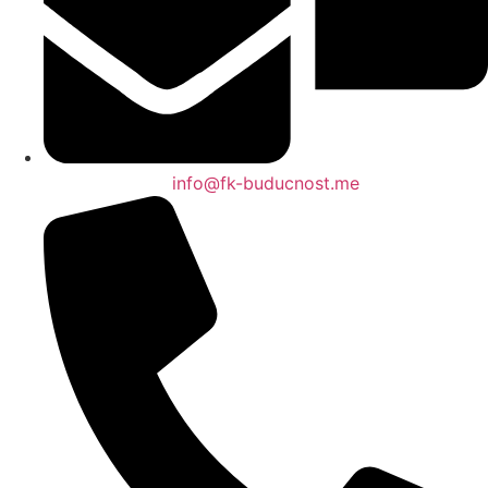
info@fk-buducnost.me