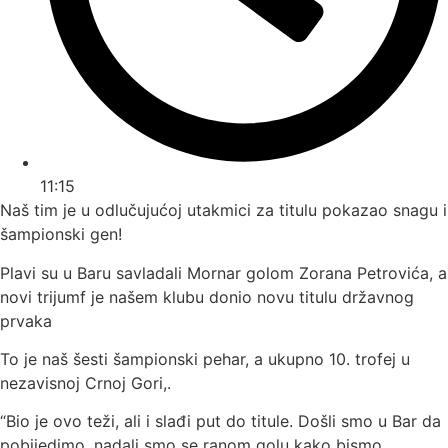
11:15
Naš tim je u odlučujućoj utakmici za titulu pokazao snagu i
šampionski gen!
Plavi su u Baru savladali Mornar golom Zorana Petrovića, a
novi trijumf je našem klubu donio novu titulu državnog
prvaka
To je naš šesti šampionski pehar, a ukupno 10. trofej u
nezavisnoj Crnoj Gori,.
“Bio je ovo teži, ali i slađi put do titule. Došli smo u Bar da
pobijedimo, nadali smo se ranom golu kako bismo