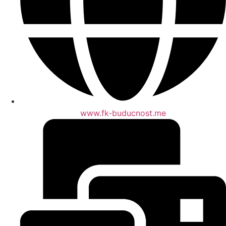
www.fk-buducnost.me