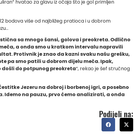
uliran” hvatao za glavu iz očaja što je gol primljen
ma 12 bodova više od najbližeg pratioca i u dobrom
uzu…
tastična sa mnogo šansi, golova i preokreta. Odlično
k meča, a onda smo u kratkom intervalu napravili
zultat. Protivnik je znao da kazni svaku našu grešku,
pte pa smo patili u dobrom dijelu meča. Ipak,
o došli do potpunog preokreta
“, rekao je šef stručnog
Čestitke Jezeru na dobroj i borbenoj igri, a posebno
ja. Idemo na pauzu, prvo ćemo analizirati, a onda
Podijeli na: