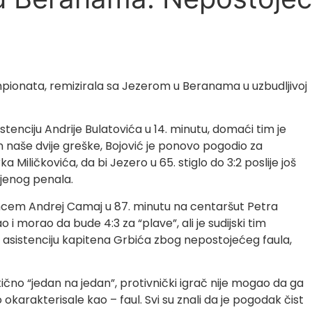
pionata, remizirala sa Jezerom u Beranama u uzbudljivoj
istenciju Andrije Bulatovića u 14. minutu, domaći tim je
naše dvije greške, Bojović je ponovo pogodio za
Miličkovića, da bi Jezero u 65. stiglo do 3:2 poslije još
ljenog penala.
encem Andrej Camaj u 87. minutu na centaršut Petra
i morao da bude 4:3 za “plave”, ali je sudijski tim
a asistenciju kapitena Grbića zbog nepostojećeg faula,
tično “jedan na jedan”, protivnički igrač nije mogao da ga
to okarakterisale kao – faul. Svi su znali da je pogodak čist