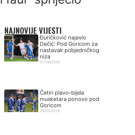
NAJNOVIJE VIJESTI
Đuričković najavio
Dečić: Pod Goricom za
nastavak pobjedničkog
niza
07/08/2026
Četiri plavo-bijela
musketara ponovo pod
Goricom
06/08/2026