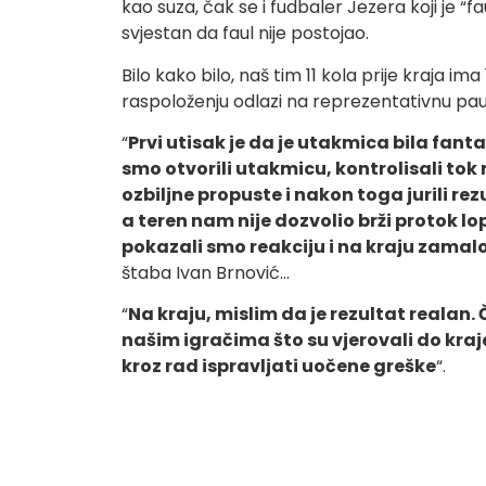
kao suza, čak se i fudbaler Jezera koji je “fa
svjestan da faul nije postojao.
Bilo kako bilo, naš tim 11 kola prije kraja i
raspoloženju odlazi na reprezentativnu pa
“
Prvi utisak je da je utakmica bila fan
smo otvorili utakmicu, kontrolisali to
ozbiljne propuste i nakon toga jurili re
a teren nam nije dozvolio brži protok lo
pokazali smo reakciju i na kraju zamal
štaba Ivan Brnović…
“
Na kraju, mislim da je rezultat realan. 
našim igračima što su vjerovali do kra
kroz rad ispravljati uočene greške
“.