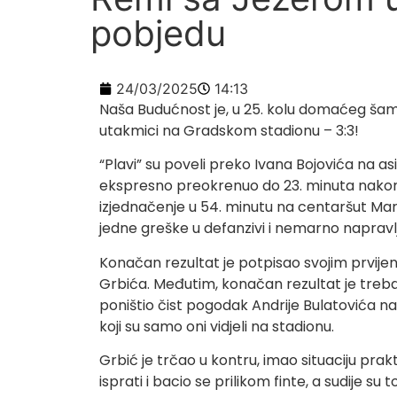
pobjedu
24/03/2025
14:13
Naša Budućnost je, u 25. kolu domaćeg šam
utakmici na Gradskom stadionu – 3:3!
“Plavi” su poveli preko Ivana Bojovića na as
ekspresno preokrenuo do 23. minuta nakon 
izjednačenje u 54. minutu na centaršut Marka 
jedne greške u defanzivi i nemarno naprav
Konačan rezultat je potpisao svojim prvij
Grbića. Međutim, konačan rezultat je trebao 
poništio čist pogodak Andrije Bulatovića n
koji su samo oni vidjeli na stadionu.
Grbić je trčao u kontru, imao situaciju prak
isprati i bacio se prilikom finte, a sudije su 