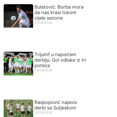
Bulatović: Borba mora
da nas krasi tokom
cijele sezone
05/08/2026
Trijumf u najvećem
derbiju: Gol odluke iz tri
poteza
04/08/2026
Raspopović najavio
derbi sa Sutjeskom
02/08/2026