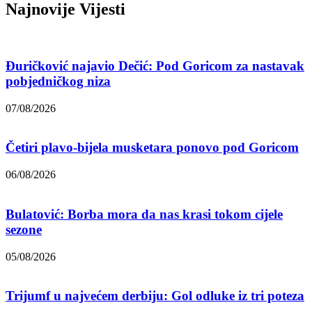
Najnovije Vijesti
Đuričković najavio Dečić: Pod Goricom za nastavak
pobjedničkog niza
07/08/2026
Četiri plavo-bijela musketara ponovo pod Goricom
06/08/2026
Bulatović: Borba mora da nas krasi tokom cijele
sezone
05/08/2026
Trijumf u najvećem derbiju: Gol odluke iz tri poteza