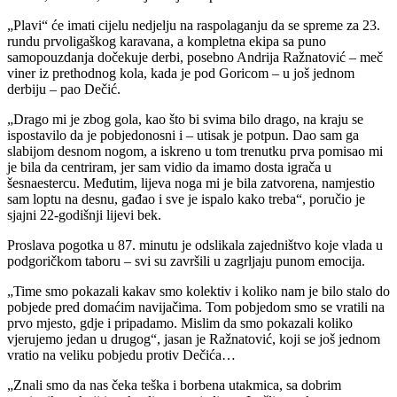
„Plavi“ će imati cijelu nedjelju na raspolaganju da se spreme za 23.
rundu prvoligaškog karavana, a kompletna ekipa sa puno
samopouzdanja dočekuje derbi, posebno Andrija Ražnatović – meč
viner iz prethodnog kola, kada je pod Goricom – u još jednom
derbiju – pao Dečić.
„Drago mi je zbog gola, kao što bi svima bilo drago, na kraju se
ispostavilo da je pobjedonosni i – utisak je potpun. Dao sam ga
slabijom desnom nogom, a iskreno u tom trenutku prva pomisao mi
je bila da centriram, jer sam vidio da imamo dosta igrača u
šesnaestercu. Međutim, lijeva noga mi je bila zatvorena, namjestio
sam loptu na desnu, gađao i sve je ispalo kako treba“, poručio je
sjajni 22-godišnji lijevi bek.
Proslava pogotka u 87. minutu je odslikala zajedništvo koje vlada u
podgoričkom taboru – svi su završili u zagrljaju punom emocija.
„Time smo pokazali kakav smo kolektiv i koliko nam je bilo stalo do
pobjede pred domaćim navijačima. Tom pobjedom smo se vratili na
prvo mjesto, gdje i pripadamo. Mislim da smo pokazali koliko
vjerujemo jedan u drugog“, jasan je Ražnatović, koji se još jednom
vratio na veliku pobjedu protiv Dečića…
„Znali smo da nas čeka teška i borbena utakmica, sa dobrim