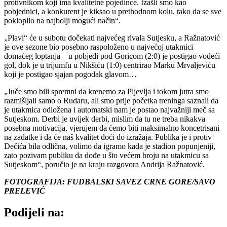
protivnikom koji ima kvalitetne pojedince. Izašli smo kao
pobjednici, a konkurent je kiksao u prethodnom kolu, tako da se sve
poklopilo na najbolji mogući način“.
„Plavi“ će u subotu dočekati najvećeg rivala Sutjesku, a Ražnatović
je ove sezone bio posebno raspoloženo u najvećoj utakmici
domaćeg loptanja – u pobjedi pod Goricom (2:0) je postigao vodeći
gol, dok je u trijumfu u Nikšiću (1:0) centrirao Marku Mrvaljeviću
koji je postigao sjajan pogodak glavom…
„Juče smo bili spremni da krenemo za Pljevlja i tokom jutra smo
razmišljali samo o Rudaru, ali smo prije početka treninga saznali da
je utakmica odložena i automatski nam je postao najvažniji meč sa
Sutjeskom. Derbi je uvijek derbi, mislim da tu ne treba nikakva
posebna motivacija, vjerujem da ćemo biti maksimalno koncetrisani
na zadatke i da će naš kvalitet doći do izražaja. Publika je i protiv
Dečića bila odlična, volimo da igramo kada je stadion popunjeniji,
zato pozivam publiku da dođe u što većem broju na utakmicu sa
Sutjeskom“, poručio je na kraju razgovora Andrija Ražnatović.
FOTOGRAFIJA: FUDBALSKI SAVEZ CRNE GORE/SAVO
PRELEVIĆ
Podijeli na: