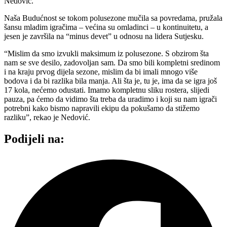
Nedović.
Naša Budućnost se tokom polusezone mučila sa povredama, pružala
šansu mladim igračima – većina su omladinci – u kontinuitetu, a
jesen je završila na “minus devet” u odnosu na lidera Sutjesku.
“Mislim da smo izvukli maksimum iz polusezone. S obzirom šta
nam se sve desilo, zadovoljan sam. Da smo bili kompletni sredinom
i na kraju prvog dijela sezone, mislim da bi imali mnogo više
bodova i da bi razlika bila manja. Ali šta je, tu je, ima da se igra još
17 kola, nećemo odustati. Imamo kompletnu sliku rostera, slijedi
pauza, pa ćemo da vidimo šta treba da uradimo i koji su nam igrači
potrebni kako bismo napravili ekipu da pokušamo da stižemo
razliku”, rekao je Nedović.
Podijeli na: