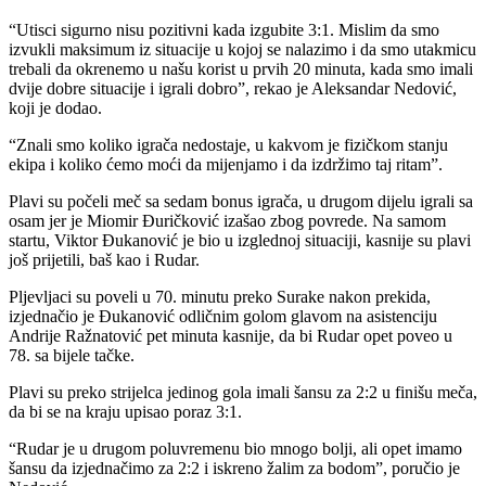
“Utisci sigurno nisu pozitivni kada izgubite 3:1. Mislim da smo
izvukli maksimum iz situacije u kojoj se nalazimo i da smo utakmicu
trebali da okrenemo u našu korist u prvih 20 minuta, kada smo imali
dvije dobre situacije i igrali dobro”, rekao je Aleksandar Nedović,
koji je dodao.
“Znali smo koliko igrača nedostaje, u kakvom je fizičkom stanju
ekipa i koliko ćemo moći da mijenjamo i da izdržimo taj ritam”.
Plavi su počeli meč sa sedam bonus igrača, u drugom dijelu igrali sa
osam jer je Miomir Đuričković izašao zbog povrede. Na samom
startu, Viktor Đukanović je bio u izglednoj situaciji, kasnije su plavi
još prijetili, baš kao i Rudar.
Pljevljaci su poveli u 70. minutu preko Surake nakon prekida,
izjednačio je Đukanović odličnim golom glavom na asistenciju
Andrije Ražnatović pet minuta kasnije, da bi Rudar opet poveo u
78. sa bijele tačke.
Plavi su preko strijelca jedinog gola imali šansu za 2:2 u finišu meča,
da bi se na kraju upisao poraz 3:1.
“Rudar je u drugom poluvremenu bio mnogo bolji, ali opet imamo
šansu da izjednačimo za 2:2 i iskreno žalim za bodom”, poručio je