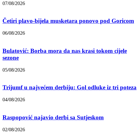
07/08/2026
Četiri plavo-bijela musketara ponovo pod Goricom
06/08/2026
Bulatović: Borba mora da nas krasi tokom cijele
sezone
05/08/2026
Trijumf u najvećem derbiju: Gol odluke iz tri poteza
04/08/2026
Raspopović najavio derbi sa Sutjeskom
02/08/2026