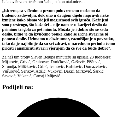
Lalatovićevom stručnom štabu, nakon utakmice…
„
Iskreno, sa viđenim u prvom poluvremenu možemo da
budemo zadovoljni, dok smo u drugom dijelu napravili neke
izmjene kako bismo vidjeli mogućnosti svih igrača. Kažnjeni
smo prestrogo, što kaže šef – nije nam se u karijeri desilo da
primimo tri gola za pet minuta. Možda je i dobro što se sada
desilo, bitno je da izvučemo pouke kako se slične stvari ne bi
ponovo desile. Uzimamo u obzir umor, razmišljanje o povratku,
tako da je najbitnije da su svi zdravi, u narednom periodu ćemo
pričati i analizirati stvari i vjerujem da će sve da bude dobro
“.
Za naš tim protiv Slaven Belupa minutažu su upisala 23 fudbalera:
Mijatović, Grivić, Orahovac, Đuričković, Gašević, Piščević,
Strumija, Miličković, Grbić, Ivanović, Bulatović, Domazetović,
Vušurović, Serikov, Adžić, Vuković, Dakić, Mirković, Šarkić,
Savović, Vukanić, Camaj i Mijović.
Podijeli na: