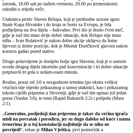
(utorak, 18.00 sati po našem vremenu, 20.00 po jermenskom)
odraditi u srijedu veče.
Utakmica protiv Slaven Belupa, koji je prethodne sezone igrao
finale Kupa Hrvatske i do kraja se borio za Evropu, je bila
podijeljena na dva dijela – bukvalno. Prvi dio je donio čvrst meč,
gdje je naš tim imao dvije dobre situacije, dok Belupo nije imao
ništa – Ivan Bulatović je nakon dobre akcije oklijeva da šutne
lijevom iz dobre pozicije, dok je Miomir Đuričković glavom nakon
kornera gađao pored stative.
Drugo poluvrijeme je donijelo bolju igru Slavena, koji je u samom
uvodu drugog dijela iskoristio pad koncentracije i tri dobre situacije
potpisavši tri gola u sedam-osam minuta.
Realno, poraz od 3:0 u nezgodnom terminu (po ekstra velikoj
vrućini) nije mjerilo prikazanog u samoj utakmici, kao i prikazanog
tokom cijelih priprema u Sloveniji, gdje je naš tim upisao još jedan
poraz (Vardar 3:0), te remi (Rapid Bukurešt 2:2) i pobjedu (Mura
2:1).
„
Generalno, posljednji dan priprema je takav da većina igrača
misli na povratak i porodicu, jer su dugo daleko od kuće i nama
trenerima je u toj konstalaciji najbitnije da se niko ne
povrijedi
“, rekao je
Milan Vještica
, prvi pomoćnik u