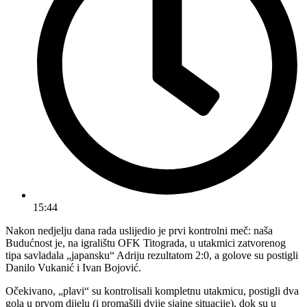
15:44
Nakon nedjelju dana rada uslijedio je prvi kontrolni meč: naša
Budućnost je, na igralištu OFK Titograda, u utakmici zatvorenog
tipa savladala „japansku“ Adriju rezultatom 2:0, a golove su postigli
Danilo Vukanić i Ivan Bojović.
Očekivano, „plavi“ su kontrolisali kompletnu utakmicu, postigli dva
gola u prvom dijelu (i promašili dvije sjajne situacije), dok su u