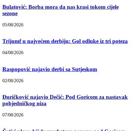
Bulatović: Borba mora da nas krasi tokom cijele
sezone
05/08/2026
Trijumf u najvećem derbiju: Gol odluke iz tri poteza
04/08/2026
Raspopović najavio derbi sa Sutjeskom
02/08/2026
Đuričković najavio Dečić: Pod Goricom za nastavak
pobjedničkog niza
07/08/2026