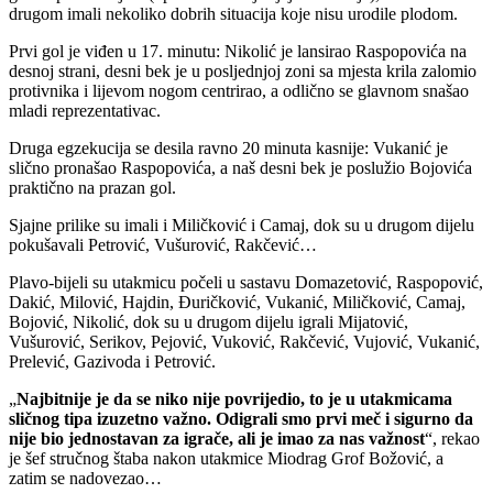
drugom imali nekoliko dobrih situacija koje nisu urodile plodom.
Prvi gol je viđen u 17. minutu: Nikolić je lansirao Raspopovića na
desnoj strani, desni bek je u posljednjoj zoni sa mjesta krila zalomio
protivnika i lijevom nogom centrirao, a odlično se glavnom snašao
mladi reprezentativac.
Druga egzekucija se desila ravno 20 minuta kasnije: Vukanić je
slično pronašao Raspopovića, a naš desni bek je poslužio Bojovića
praktično na prazan gol.
Sjajne prilike su imali i Miličković i Camaj, dok su u drugom dijelu
pokušavali Petrović, Vušurović, Rakčević…
Plavo-bijeli su utakmicu počeli u sastavu Domazetović, Raspopović,
Dakić, Milović, Hajdin, Đuričković, Vukanić, Miličković, Camaj,
Bojović, Nikolić, dok su u drugom dijelu igrali Mijatović,
Vušurović, Serikov, Pejović, Vuković, Rakčević, Vujović, Vukanić,
Prelević, Gazivoda i Petrović.
„
Najbitnije je da se niko nije povrijedio, to je u utakmicama
sličnog tipa izuzetno važno. Odigrali smo prvi meč i sigurno da
nije bio jednostavan za igrače, ali je imao za nas važnost
“, rekao
je šef stručnog štaba nakon utakmice Miodrag Grof Božović, a
zatim se nadovezao…