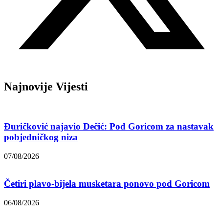
Najnovije Vijesti
Đuričković najavio Dečić: Pod Goricom za nastavak
pobjedničkog niza
07/08/2026
Četiri plavo-bijela musketara ponovo pod Goricom
06/08/2026