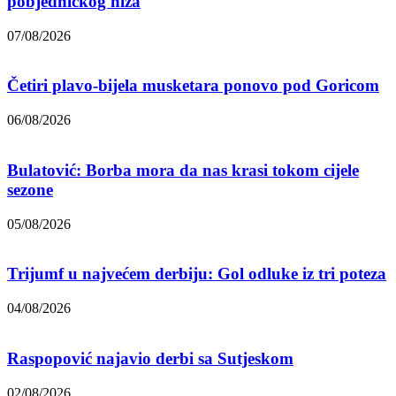
pobjedničkog niza
07/08/2026
Četiri plavo-bijela musketara ponovo pod Goricom
06/08/2026
Bulatović: Borba mora da nas krasi tokom cijele
sezone
05/08/2026
Trijumf u najvećem derbiju: Gol odluke iz tri poteza
04/08/2026
Raspopović najavio derbi sa Sutjeskom
02/08/2026