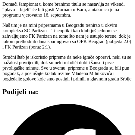
Domaći šampionat u kome branimo titulu se nastavlja za vikend,
“plavo – bijeli” će biti gosti Mornara u Baru, a utakmica je na
programu vjerovatno 16. septembra.
Naš tim je na mini pripremama u Beogradu trenirao u okviru
kompleksa SC Partizan – Teleoptik i kao klub još jednom se
zahvaljujemo FK Partizan na tome što nam je ustupio terene, dok je
tokom prethodnih dana sparingovao sa OFK Beograd (pobjeda 2:0)
i FK Partizan (poraz 2:1).
Stručni štab je iskoristio pripreme da neke igrače oporavi, neki su se
nažalost povrijedili, dok su neki mladići dobili šansu i prve
prvoligaške minute. Sve u svemu, pripreme u Beogradu su bili pun
pogodak, a poslušajte kratak rezime Mladena Milinkovića i
pogledajte golove koje smo postigli i primili u glavnom gradu Srbije.
Podijeli na: