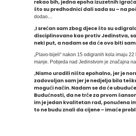
rekao bih, jedna epoha izuzetnih igrača 
što su predhodnici dali sada su – na p
dodao…
I srećan sam zbog djece što su odigral
„
disciplinovano kao protiv Jedinstva, sa 
neki put, a nadam se da će ovo biti sa
„Plavo-bijeli“ nakon 15 odigranih kola imaju 22
manje. Pobjeda nad Jedinstvom je značajna n
Nismo uradili ništa epohalno, jer je no
„
zadovoljan sam jer je nedjelja bila tešk
mogući način. Nadam se da će ubuduće sluš
Budućnosti, da ne trče za prvom šansom 
im je jedan kvalitetan rad, ponuđena im 
to ne budu znali da cijene – imaće prob