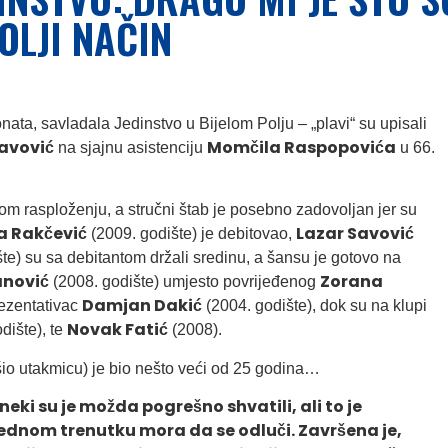
OLJI NAČIN
ta, savladala Jedinstvo u Bijelom Polju – „plavi“ su upisali
avović
Momčila Raspopovića
na sjajnu asistenciju
u 66.
om rasploženju, a stručni štab je posebno zadovoljan jer su
a Rakčević
Lazar Savović
(2009. godište) je debitovao,
te) su sa debitantom držali sredinu, a šansu je gotovo na
anović
Zorana
(2008. godište) umjesto povrijeđenog
Damjan Dakić
prezentativac
(2004. godište), dok su na klupi
Novak Fatić
dište), te
(2008).
ršio utakmicu) je bio nešto veći od 25 godina…
neki su je možda pogrešno shvatili, ali to je
jednom trenutku mora da se odluči. Završena je,