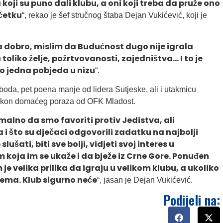
koji su puno dali klubu, a oni koji treba da pruže ono
očetku
“, rekao je šef stručnog štaba Dejan Vukićević, koji je
a dobro, mislim da Budućnost dugo nije igrala
toliko želje, požrtvovanosti, zajedništva… I to je
mo jedna pobjeda u nizu
“.
 boda, pet poena manje od lidera Sutjeske, ali i utakmicu
akon domaćeg poraza od OFK Mladost.
rmalno da smo favoriti protiv Jedistva, ali
a i što su dječaci odgovorili zadatku na najbolji
ati, biti sve bolji, vidjeti svoj interes u
koja im se ukaže i da bježe iz Crne Gore. Ponuđen
je velika prilika da igraju u velikom klubu, a ukoliko
lema. Klub sigurno neće
“, jasan je Dejan Vukićević.
Podijeli na: