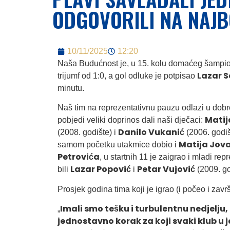
ODGOVORILI NA NAJB
10/11/2025
12:20
Naša Budućnost je, u 15. kolu domaćeg šampiona
Lazar S
trijumf od 1:0, a gol odluke je potpisao
minutu.
Naš tim na reprezentativnu pauzu odlazi u dobr
Matij
pobjedi veliki doprinos dali naši dječaci:
Danilo Vukanić
(2008. godište) i
(2006. godiš
Matija Jov
samom početku utakmice dobio i
Petrovića
, u startnih 11 je zaigrao i mladi re
Lazar Popović
Petar Vujović
bili
i
(2009. go
Prosjek godina tima koji je igrao (i počeo i zav
Imali smo tešku i turbulentnu nedjelju, 
„
jednostavno korak za koji svaki klub u 