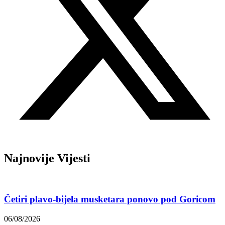
Najnovije Vijesti
Četiri plavo-bijela musketara ponovo pod Goricom
06/08/2026