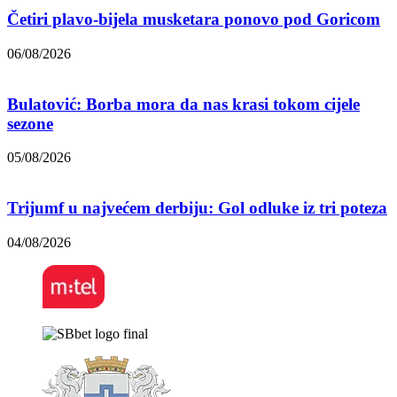
Četiri plavo-bijela musketara ponovo pod Goricom
06/08/2026
Bulatović: Borba mora da nas krasi tokom cijele
sezone
05/08/2026
Trijumf u najvećem derbiju: Gol odluke iz tri poteza
04/08/2026