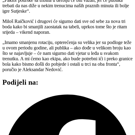
„Faktor podrške sa tribina u derbiju će biti važan, jer će publika
trebati da nas diže u nekim trenucima naših praznih minuta ili bolje
igre Sutjeske“.
Miloš Raičković i drugovi će sigurno dati sve od sebe za nova tri
boda kako bi smanjili zaostatak na tabeli, uprkos tome što je ritam
srijeda – vikend naporan.
„Imamo smanjenu rotaciju, opterećenja su velika jer su podloge teže
u ovom periodu godine, ali publika – ako dođe u velikom broju kao
što se najavljuje – će nam sigurno dati vjetar u leđa u svakom
trenutku. A mi ćemo kao ekipa, ako bude potrebni ići i preko granice
bola kako bismo došli do pobjede i ostali u trci na oba fronta“,
poručio je Aleksandar Nedović.
Podijeli na: