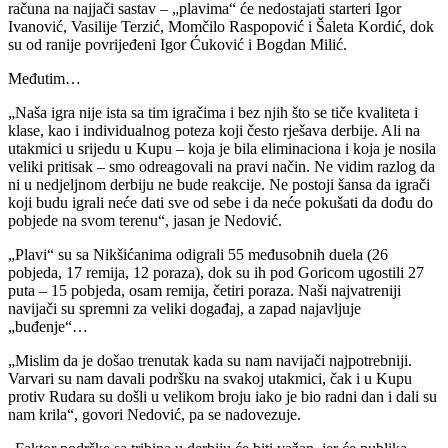
računa na najjači sastav – „plavima“ će nedostajati starteri Igor
Ivanović, Vasilije Terzić, Momčilo Raspopović i Šaleta Kordić, dok
su od ranije povrijeđeni Igor Ćuković i Bogdan Milić.
Međutim…
„Naša igra nije ista sa tim igračima i bez njih što se tiče kvaliteta i
klase, kao i individualnog poteza koji često rješava derbije. Ali na
utakmici u srijedu u Kupu – koja je bila eliminaciona i koja je nosila
veliki pritisak – smo odreagovali na pravi način. Ne vidim razlog da
ni u nedjeljnom derbiju ne bude reakcije. Ne postoji šansa da igrači
koji budu igrali neće dati sve od sebe i da neće pokušati da dođu do
pobjede na svom terenu“, jasan je Nedović.
„Plavi“ su sa Nikšićanima odigrali 55 međusobnih duela (26
pobjeda, 17 remija, 12 poraza), dok su ih pod Goricom ugostili 27
puta – 15 pobjeda, osam remija, četiri poraza. Naši najvatreniji
navijači su spremni za veliki događaj, a zapad najavljuje
„buđenje“…
„Mislim da je došao trenutak kada su nam navijači najpotrebniji.
Varvari su nam davali podršku na svakoj utakmici, čak i u Kupu
protiv Rudara su došli u velikom broju iako je bio radni dan i dali su
nam krila“, govori Nedović, pa se nadovezuje.