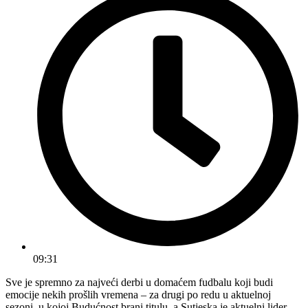
09:31
Sve je spremno za najveći derbi u domaćem fudbalu koji budi
emocije nekih prošlih vremena – za drugi po redu u aktuelnoj
sezoni, u kojoj Budućnost brani titulu, a Sutjeska je aktuelni lider