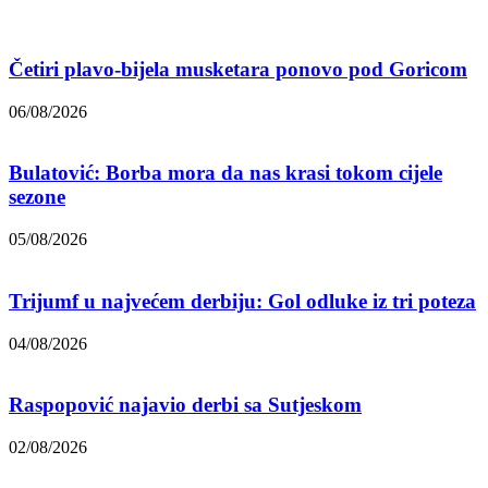
Četiri plavo-bijela musketara ponovo pod Goricom
06/08/2026
Bulatović: Borba mora da nas krasi tokom cijele
sezone
05/08/2026
Trijumf u najvećem derbiju: Gol odluke iz tri poteza
04/08/2026
Raspopović najavio derbi sa Sutjeskom
02/08/2026