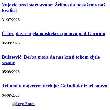
Vujović pred start sezone: Želimo da pokažemo naš
kvalitet
31/07/2026
Četiri plavo-bijela musketara ponovo pod Goricom
06/08/2026
Bulatović: Borba mora da nas krasi tokom cijele
sezone
05/08/2026
Trijumf u najvećem derbiju: Gol odluke iz tri poteza
04/08/2026