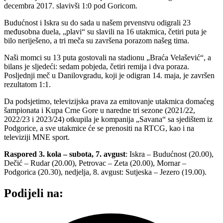
decembra 2017. slavivši 1:0 pod Goricom.
Budućnost i Iskra su do sada u našem prvenstvu odigrali 23
međusobna duela, „plavi“ su slavili na 16 utakmica, četiri puta je
bilo neriješeno, a tri meča su završena porazom našeg tima.
Naši momci su 13 puta gostovali na stadionu „Braća Velašević“, a
bilans je sljedeći: sedam pobjeda, četiri remija i dva poraza.
Posljednji meč u Danilovgradu, koji je odigran 14. maja, je završen
rezultatom 1:1.
Da podsjetimo, televizijska prava za emitovanje utakmica domaćeg
šampionata i Kupa Crne Gore u naredne tri sezone (2021/22,
2022/23 i 2023/24) otkupila je kompanija „Savana“ sa sjedištem iz
Podgorice, a sve utakmice će se prenositi na RTCG, kao i na
televiziji MNE sport.
Raspored 3. kola – subota, 7. avgust
: Iskra – Budućnost (20.00),
Dečić – Rudar (20.00), Petrovac – Zeta (20.00), Mornar –
Podgorica (20.30), nedjelja, 8. avgust: Sutjeska – Jezero (19.00).
Podijeli na: