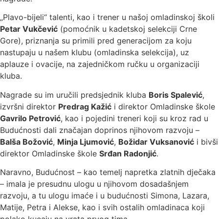
„Plavo-bijeli“ talenti, kao i trener u našoj omladinskoj školi
Petar Vukčević
(pomoćnik u kadetskoj selekciji Crne
Gore), priznanja su primili pred generacijom za koju
nastupaju u našem klubu (omladinska selekcija), uz
aplauze i ovacije, na zajedničkom ručku u organizaciji
kluba.
Nagrade su im uručili predsjednik kluba
Boris Spalević
,
izvršni direktor
Predrag Kažić
i direktor Omladinske škole
Gavrilo Petrović
, kao i pojedini treneri koji su kroz rad u
Budućnosti dali značajan doprinos njihovom razvoju –
Balša Božović
,
Minja Ljumović
,
Božidar Vuksanović
i bivši
direktor Omladinske škole
Srđan Radonjić
.
Naravno, Budućnost – kao temelj napretka zlatnih dječaka
– imala je presudnu ulogu u njihovom dosadašnjem
razvoju, a tu ulogu imaće i u budućnosti Simona, Lazara,
Matije, Petra i Alekse, kao i svih ostalih omladinaca koji