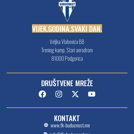
V
I
J
E
K
.
G
O
D
I
N
A
.
S
V
A
K
I
D
A
N
.
Veljka Vlahovića BB
Trening kamp, Stari aerodrom
81000 Podgorica
DRUŠTVENE MREŽE
KONTAKT
www.fk-buducnost.me