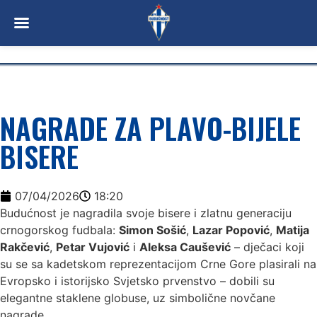
NAGRADE ZA PLAVO-BIJELE
BISERE
07/04/2026
18:20
Budućnost je nagradila svoje bisere i zlatnu generaciju
crnogorskog fudbala:
Simon Sošić
,
Lazar Popović
,
Matija
Rakčević
,
Petar Vujović
i
Aleksa Caušević
– dječaci koji
su se sa kadetskom reprezentacijom Crne Gore plasirali na
Evropsko i istorijsko Svjetsko prvenstvo – dobili su
elegantne staklene globuse, uz simbolične novčane
nagrade.