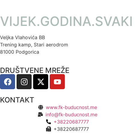
VIJEK.GODINA.SVAKI
Veljka Vlahovića BB
Trening kamp, Stari aerodrom
81000 Podgorica
DRUŠTVENE MREŽE
KONTAKT
www.fk-buducnost.me
info@fk-buducnost.me
+38220687777
+38220687777