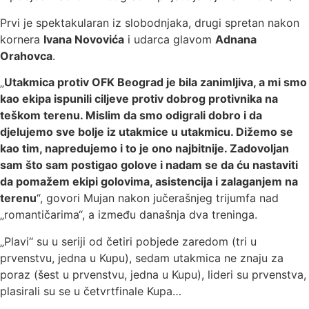
Prvi je spektakularan iz slobodnjaka, drugi spretan nakon
kornera
Ivana Novovića
i udarca glavom
Adnana
Orahovca
.
„
Utakmica protiv OFK Beograd je bila zanimljiva, a mi smo
kao ekipa ispunili ciljeve protiv dobrog protivnika na
teškom terenu. Mislim da smo odigrali dobro i da
djelujemo sve bolje iz utakmice u utakmicu. Dižemo se
kao tim, napredujemo i to je ono najbitnije. Zadovoljan
sam što sam postigao golove i nadam se da ću nastaviti
da pomažem ekipi golovima, asistencija i zalaganjem na
terenu
“, govori Mujan nakon jučerašnjeg trijumfa nad
„romantičarima“, a između današnja dva treninga.
„Plavi“ su u seriji od četiri pobjede zaredom (tri u
prvenstvu, jedna u Kupu), sedam utakmica ne znaju za
poraz (šest u prvenstvu, jedna u Kupu), lideri su prvenstva,
plasirali su se u četvrtfinale Kupa…