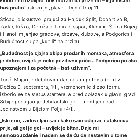
klubu radi ozbiljno, dok moram da priznam – ligu nisam
baš pratio
“, iskren je „plavo – bijeli“ broj 11.
Sticao je iskustvo igrajući za Hajduk Split, Deportivo B,
Zadar, Krško, Domžale, Umranijespor, Aluminij, Široki Brijeg
i Hanoi, mijenjao gradove, države, klubove, a Podgorica i
Budućnost su ga „kupili“ na brzinu.
„
Budućnost je sjajna ekipa predanih momaka, atmosfera
je dobra, uvijek je neka pozitivna priča… Podgoricu polako
upoznajem i za početak – baš uživam
“.
Tonći Mujan je debitovao dan nakon potpisa (protiv
Dečića 9. septembra, 1:1), vremenom je dizao formu,
izborio se za status startera, a pred dolazak u glavni grad
Srbije postigao je debitantski gol – u pobjedi nad
Jedinstvom u Bijelom Polju (4:1).
„
Iskreno, zadovoljan sam kako sam odigrao i utakmicu
prije, ali gol je gol – uvijek je bitan. Daje mi
samopouzdanje i nadam se da ću da nastavim u tome