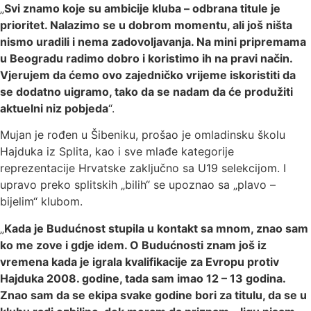
„
Svi znamo koje su ambicije kluba – odbrana titule je
prioritet. Nalazimo se u dobrom momentu, ali još ništa
nismo uradili i nema zadovoljavanja. Na mini pripremama
u Beogradu radimo dobro i koristimo ih na pravi način.
Vjerujem da ćemo ovo zajedničko vrijeme iskoristiti da
se dodatno uigramo, tako da se nadam da će produžiti
aktuelni niz pobjeda
“.
Mujan je rođen u Šibeniku, prošao je omladinsku školu
Hajduka iz Splita, kao i sve mlađe kategorije
reprezentacije Hrvatske zaključno sa U19 selekcijom. I
upravo preko splitskih „bilih“ se upoznao sa „plavo –
bijelim“ klubom.
„
Kada je Budućnost stupila u kontakt sa mnom, znao sam
ko me zove i gdje idem. O Budućnosti znam još iz
vremena kada je igrala kvalifikacije za Evropu protiv
Hajduka 2008. godine, tada sam imao 12 – 13 godina.
Znao sam da se ekipa svake godine bori za titulu, da se u