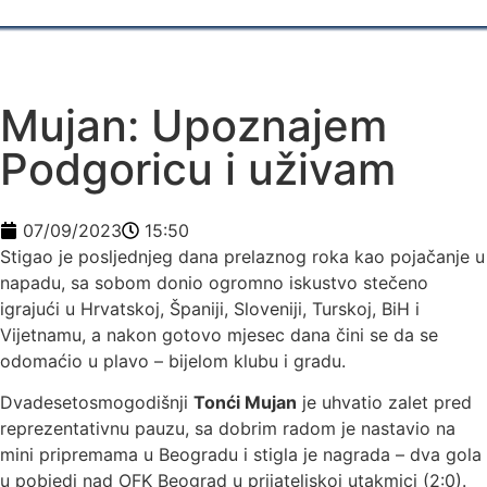
Mujan: Upoznajem
Podgoricu i uživam
07/09/2023
15:50
Stigao je posljednjeg dana prelaznog roka kao pojačanje u
napadu, sa sobom donio ogromno iskustvo stečeno
igrajući u Hrvatskoj, Španiji, Sloveniji, Turskoj, BiH i
Vijetnamu, a nakon gotovo mjesec dana čini se da se
odomaćio u plavo – bijelom klubu i gradu.
Dvadesetosmogodišnji
Tonći Mujan
je uhvatio zalet pred
reprezentativnu pauzu, sa dobrim radom je nastavio na
mini pripremama u Beogradu i stigla je nagrada – dva gola
u pobjedi nad OFK Beograd u prijateljskoj utakmici (2:0).