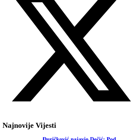
Najnovije Vijesti
Đuričković najavio Dečić: Pod