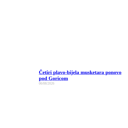
Četiri plavo-bijela musketara ponovo
pod Goricom
06/08/2026