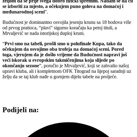
željom da se prije svega dobro fizički spremim. Nadam se da ću
se izboriti za mjesto, a očekujem puno golova na domaćoj i
međunarodnoj sceni
”.
Budućnost je dominantno osvojila jesenju krunu sa 18 bodova više
od prvog pratioca, “plavi” sigurno koračaju ka petoj tituli, a
Mrvaljević se nada istorijskoj duploj kruni.
“
Prvi smo na tabeli, prošli smo u polufinale Kupa, tako da
očekujem da osvojimo oba trofeja na domaćoj sceni. Pored
toga, vjerujem da je došlo vrijeme da Budućnost napravi još
veći iskorak u evropskim takmičenjima koja slijede po
okončanju sezone
”, poručio je Mrvaljević, koji se zahvalio našoj
upravi kluba, ali i kompletnom OFK Titograd na lijepoj saradnji uz
želju da se taj klub nađe u gornjem dijelu tabele na proljeće.
Podijeli na: