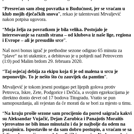
“
Presrećan sam zbog povratka u Budućnost, jer se vraćam u
klub mojih dječačkih snova
”, rekao je talentovani Mrvaljević
nakon potpisa ugovora.
“
Moja želja za povratkom je bila velika. Postojalo je
interesovanje sa raznih strana – od klubova iz naše lige, regiona
i Evrope – ali je presudilo srce
”.
Naš novi bonus igrač je prethodne sezone odigrao 65 minuta za
“plave“ na tri utakmice, a debitovao je u pobjedi nad Petrovcem
(1:0) pod Malim brdom 29. februara 2020.
“
Taj osjećaj debija za ekipu koja ti je od malena u srcu je
neponovljiv. To je nešto što ću zauvijek da pamtim
”.
Mrvaljević je tokom jeseni postigao pet lijepih golova protiv
Petrovca, Iskre, Zete, Podgorice i Dečića, a svojim egzekucijama je
direktno donio devet od 17 bodova Titogradu. Vratio se pun
samopouzdanja, ali svjestan da će morati da se bori za mjesto u timu.
“
Na kraju prošle sezone sam procijenio da pored saigrača kakvi
su Aleksandar Vujačić, Dejan Zarubica i Panajotis Moraitis
vjerovatno ne bih imao minutažu i da je najbolje da odem na
pozajmicu. Ispostavilo se da sam dobro postupio, a vraćam se sa