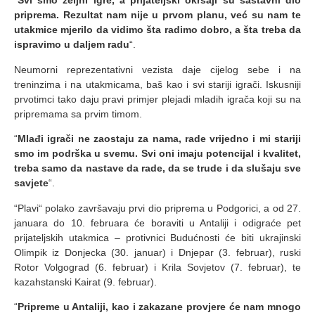
“
Svi smo željni igre, a prijateljski okršaji su sastavni dio
priprema. Rezultat nam nije u prvom planu, već su nam te
utakmice mjerilo da vidimo šta radimo dobro, a šta treba da
ispravimo u daljem radu
“.
Neumorni reprezentativni vezista daje cijelog sebe i na
treninzima i na utakmicama, baš kao i svi stariji igrači. Iskusniji
prvotimci tako daju pravi primjer plejadi mladih igrača koji su na
pripremama sa prvim timom.
“
Mlađi igrači ne zaostaju za nama, rade vrijedno i mi stariji
smo im podrška u svemu. Svi oni imaju potencijal i kvalitet,
treba samo da nastave da rade, da se trude i da slušaju sve
savjete
“.
“Plavi“ polako završavaju prvi dio priprema u Podgorici, a od 27.
januara do 10. februara će boraviti u Antaliji i odigraće pet
prijateljskih utakmica – protivnici Budućnosti će biti ukrajinski
Olimpik iz Donjecka (30. januar) i Dnjepar (3. februar), ruski
Rotor Volgograd (6. februar) i Krila Sovjetov (7. februar), te
kazahstanski Kairat (9. februar).
“
Pripreme u Antaliji, kao i zakazane provjere će nam mnogo