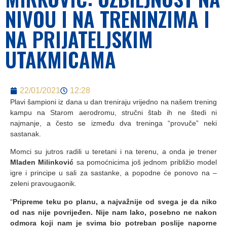
NIVOU I NA TRENINZIMA I
NA PRIJATELJSKIM
UTAKMICAMA
22/01/2021
12:28
Plavi šampioni iz dana u dan treniraju vrijedno na našem trening
kampu na Starom aerodromu, stručni štab ih ne štedi ni
najmanje, a često se između dva treninga “provuče” neki
sastanak.
Momci su jutros radili u teretani i na terenu, a onda je trener
Mladen Milinković
sa pomoćnicima još jednom približio model
igre i principe u sali za sastanke, a popodne će ponovo na –
zeleni pravougaonik.
“
Pripreme teku po planu, a najvažnije od svega je da niko
od nas nije povrijeđen. Nije nam lako, posebno ne nakon
odmora koji nam je svima bio potreban poslije naporne