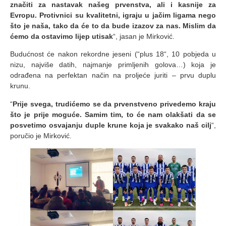
značiti za nastavak našeg prvenstva, ali i kasnije za
Evropu. Protivnici su kvalitetni, igraju u jačim ligama nego
što je naša, tako da će to da bude izazov za nas. Mislim da
ćemo da ostavimo lijep utisak
“, jasan je Mirković.
Budućnost će nakon rekordne jeseni (“plus 18“, 10 pobjeda u
nizu, najviše datih, najmanje primljenih golova…) koja je
odrađena na perfektan način na proljeće juriti – prvu duplu
krunu.
“
Prije svega, trudićemo se da prvenstveno privedemo kraju
što je prije moguće. Samim tim, to će nam olakšati da se
posvetimo osvajanju duple krune koja je svakako naš cilj
“,
poručio je Mirković.