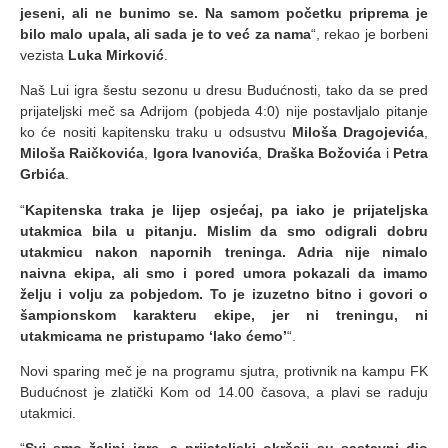
jeseni, ali ne bunimo se. Na samom početku priprema je
bilo malo upala, ali sada je to već za nama
“, rekao je borbeni
vezista
Luka Mirković
.
Naš Lui igra šestu sezonu u dresu Budućnosti, tako da se pred
prijateljski meč sa Adrijom (pobjeda 4:0) nije postavljalo pitanje
ko će nositi kapitensku traku u odsustvu
Miloša Dragojevića
,
Miloša Raičkovića
,
Igora Ivanovića
,
Draška Božovića
i
Petra
Grbića
.
“
Kapitenska traka je lijep osjećaj, pa iako je prijateljska
utakmica bila u pitanju. Mislim da smo odigrali dobru
utakmicu nakon napornih treninga. Adria nije nimalo
naivna ekipa, ali smo i pored umora pokazali da imamo
želju i volju za pobjedom. To je izuzetno bitno i govori o
šampionskom karakteru ekipe, jer ni treningu, ni
utakmicama ne pristupamo ‘lako ćemo’
“.
Novi sparing meč je na programu sjutra, protivnik na kampu FK
Budućnost je zlatički Kom od 14.00 časova, a plavi se raduju
utakmici.