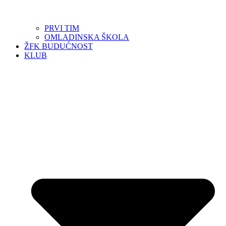
PRVI TIM
OMLADINSKA ŠKOLA
ŽFK BUDUĆNOST
KLUB