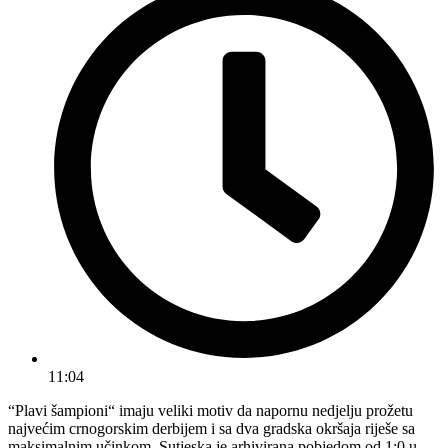
11:04
“Plavi šampioni“ imaju veliki motiv da napornu nedjelju prožetu
najvećim crnogorskim derbijem i sa dva gradska okršaja riješe sa
maksimalnim učinkom. Sutjeska je arhivirana pobjedom od 1:0 u