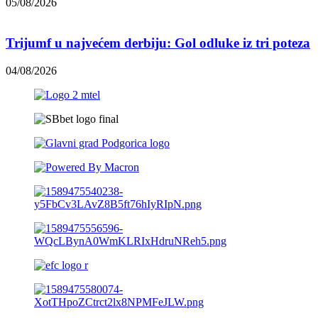
05/08/2026
Trijumf u najvećem derbiju: Gol odluke iz tri poteza
04/08/2026