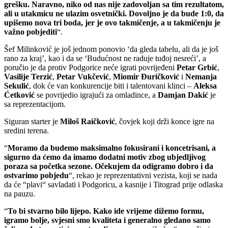
grešku. Naravno, niko od nas nije zadovoljan sa tim rezultatom,
ali u utakmicu ne ulazim osvetnički. Dovoljno je da bude 1:0, da
upišemo nova tri boda, jer je ovo takmičenje, a u takmičenju je
važno pobjediti
“.
Šef Milinković je još jednom ponovio ‘da gleda tabelu, ali da je još
rano za kraj’, kao i da se ‘Budućnost ne raduje tuđoj nesreći’, a
poručio je da protiv Podgorice neće igrati povrijeđeni
Petar Grbić
,
Vasilije Terzić
,
Petar Vukčević
,
Miomir Đuričković
i
Nemanja
Sekulić
, dok će van konkurencije biti i talentovani klinci –
Aleksa
Ćetković
se povrijedio igrajući za omladince, a
Damjan Dakić
je
sa reprezentacijom.
Siguran starter je
Miloš Raičković
, čovjek koji drži konce igre na
sredini terena.
“
Moramo da budemo maksimalno fokusirani i koncetrisani, a
sigurno da ćemo da imamo dodatni motiv zbog ubjedljivog
poraza sa početka sezone. Očekujem da odigramo dobro i da
ostvarimo pobjedu
“, rekao je reprezentativni vezista, koji se nada
da će “plavi“ savladati i Podgoricu, a kasnije i Titograd prije odlaska
na pauzu.
“
To bi stvarno bilo lijepo. Kako ide vrijeme dižemo formu,
igramo bolje, svjesni smo kvaliteta i generalno gledano samo