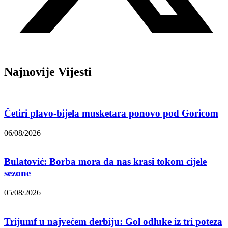
Najnovije Vijesti
Četiri plavo-bijela musketara ponovo pod Goricom
06/08/2026
Bulatović: Borba mora da nas krasi tokom cijele
sezone
05/08/2026
Trijumf u najvećem derbiju: Gol odluke iz tri poteza