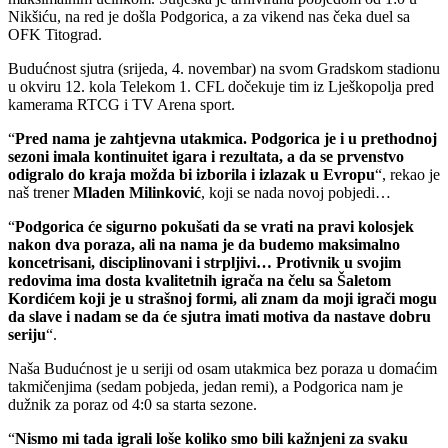
Nikšiću, na red je došla Podgorica, a za vikend nas čeka duel sa
OFK Titograd.
Budućnost sjutra (srijeda, 4. novembar) na svom Gradskom stadionu
u okviru 12. kola Telekom 1. CFL dočekuje tim iz Lješkopolja pred
kamerama RTCG i TV Arena sport.
“
Pred nama je zahtjevna utakmica. Podgorica je i u prethodnoj
sezoni imala kontinuitet igara i rezultata, a da se prvenstvo
odigralo do kraja možda bi izborila i izlazak u Evropu
“, rekao je
naš trener
Mladen Milinković
, koji se nada novoj pobjedi…
“
Podgorica će sigurno pokušati da se vrati na pravi kolosjek
nakon dva poraza, ali na nama je da budemo maksimalno
koncetrisani, disciplinovani i strpljivi… Protivnik u svojim
redovima ima dosta kvalitetnih igrača na čelu sa Šaletom
Kordićem koji je u strašnoj formi, ali znam da moji igrači mogu
da slave i nadam se da će sjutra imati motiva da nastave dobru
seriju
“.
Naša Budućnost je u seriji od osam utakmica bez poraza u domaćim
takmičenjima (sedam pobjeda, jedan remi), a Podgorica nam je
dužnik za poraz od 4:0 sa starta sezone.
“
Nismo mi tada igrali loše koliko smo bili kažnjeni za svaku