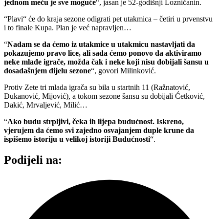
jednom meču je sve moguće
“, jasan je 52-godišnji Lozničanin.
“Plavi“ će do kraja sezone odigrati pet utakmica – četiri u prvenstvu
i to finale Kupa. Plan je već napravljen…
“
Nadam se da ćemo iz utakmice u utakmicu nastavljati da
pokazujemo pravo lice, ali sada ćemo ponovo da aktiviramo
neke mlađe igrače, možda čak i neke koji nisu dobijali šansu u
dosadašnjem dijelu sezone
“, govori Milinković.
Protiv Zete tri mlada igrača su bila u startnih 11 (Ražnatović,
Đukanović, Mijović), a tokom sezone šansu su dobijali Ćetković,
Dakić, Mrvaljević, Milić…
“
Ako budu strpljivi, čeka ih lijepa budućnost. Iskreno,
vjerujem da ćemo svi zajedno osvajanjem duple krune da
ispišemo istoriju u velikoj istoriji Budućnosti
“.
Podijeli na: