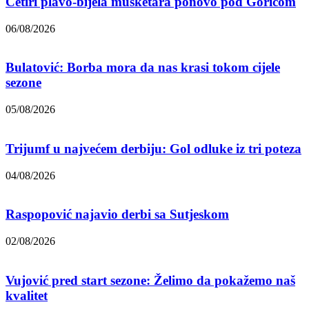
Četiri plavo-bijela musketara ponovo pod Goricom
06/08/2026
Bulatović: Borba mora da nas krasi tokom cijele
sezone
05/08/2026
Trijumf u najvećem derbiju: Gol odluke iz tri poteza
04/08/2026
Raspopović najavio derbi sa Sutjeskom
02/08/2026
Vujović pred start sezone: Želimo da pokažemo naš
kvalitet