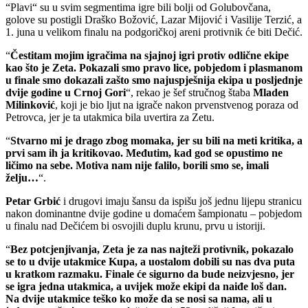
“Plavi“ su u svim segmentima igre bili bolji od Golubovčana,
golove su postigli Draško Božović, Lazar Mijović i Vasilije Terzić, a
1. juna u velikom finalu na podgoričkoj areni protivnik će biti Dečić.
“
Čestitam mojim igračima na sjajnoj igri protiv odlične ekipe
kao što je Zeta. Pokazali smo pravo lice, pobjedom i plasmanom
u finale smo dokazali zašto smo najuspješnija ekipa u posljednje
dvije godine u Crnoj Gori
“, rekao je šef stručnog štaba
Mladen
Milinković
, koji je bio ljut na igrače nakon prvenstvenog poraza od
Petrovca, jer je ta utakmica bila uvertira za Zetu.
“
Stvarno mi je drago zbog momaka, jer su bili na meti kritika, a
prvi sam ih ja kritikovao. Međutim, kad god se opustimo ne
ličimo na sebe. Motiva nam nije falilo, borili smo se, imali
želju…
“.
Petar Grbić
i drugovi imaju šansu da ispišu još jednu lijepu stranicu
nakon dominantne dvije godine u domaćem šampionatu – pobjedom
u finalu nad Dečićem bi osvojili duplu krunu, prvu u istoriji.
“
Bez potcjenjivanja, Zeta je za nas najteži protivnik, pokazalo
se to u dvije utakmice Kupa, a uostalom dobili su nas dva puta
u kratkom razmaku. Finale će sigurno da bude neizvjesno, jer
se igra jedna utakmica, a uvijek može ekipi da naiđe loš dan.
Na dvije utakmice teško ko može da se nosi sa nama, ali u