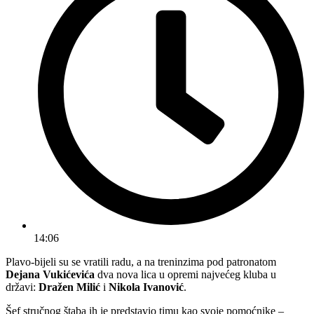
14:06
Plavo-bijeli su se vratili radu, a na treninzima pod patronatom
Dejana Vukićevića
dva nova lica u opremi najvećeg kluba u
državi:
Dražen Milić
i
Nikola Ivanović
.
Šef stručnog štaba ih je predstavio timu kao svoje pomoćnike –