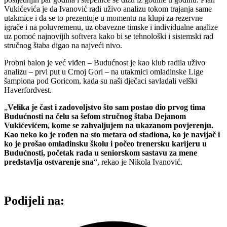
Vukićevića je da Ivanović radi uživo analizu tokom trajanja same
utakmice i da se to prezentuje u momentu na klupi za rezervne
igrače i na poluvremenu, uz obavezne timske i individualne analize
uz pomoć najnovijih softvera kako bi se tehnološki i sistemski rad
stručnog štaba digao na najveći nivo.
Probni balon je već viđen – Budućnost je kao klub radila uživo
analizu – prvi put u Crnoj Gori – na utakmici omladinske Lige
šampiona pod Goricom, kada su naši dječaci savladali velški
Haverfordvest.
„
Velika je čast i zadovoljstvo što sam postao dio prvog tima
Budućnosti na čelu sa šefom stručnog štaba Dejanom
Vukićevićem, kome se zahvaljujem na ukazanom povjerenju.
Kao neko ko je rođen na sto metara od stadiona, ko je navijač i
ko je prošao omladinsku školu i počeo trenersku karijeru u
Budućnosti, početak rada u seniorskom sastavu za mene
predstavlja ostvarenje sna
“, rekao je Nikola Ivanović.
Podijeli na: