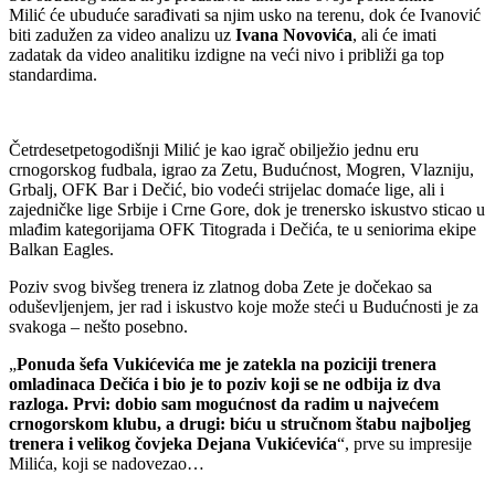
Milić će ubuduće sarađivati sa njim usko na terenu, dok će Ivanović
biti zadužen za video analizu uz
Ivana Novovića
, ali će imati
zadatak da video analitiku izdigne na veći nivo i približi ga top
standardima.
Četrdesetpetogodišnji Milić je kao igrač obilježio jednu eru
crnogorskog fudbala, igrao za Zetu, Budućnost, Mogren, Vlazniju,
Grbalj, OFK Bar i Dečić, bio vodeći strijelac domaće lige, ali i
zajedničke lige Srbije i Crne Gore, dok je trenersko iskustvo sticao u
mlađim kategorijama OFK Titograda i Dečića, te u seniorima ekipe
Balkan Eagles.
Poziv svog bivšeg trenera iz zlatnog doba Zete je dočekao sa
oduševljenjem, jer rad i iskustvo koje može steći u Budućnosti je za
svakoga – nešto posebno.
„
Ponuda šefa Vukićevića me je zatekla na poziciji trenera
omladinaca Dečića i bio je to poziv koji se ne odbija iz dva
razloga. Prvi: dobio sam mogućnost da radim u najvećem
crnogorskom klubu, a drugi: biću u stručnom štabu najboljeg
trenera i velikog čovjeka Dejana Vukićevića
“, prve su impresije
Milića, koji se nadovezao…