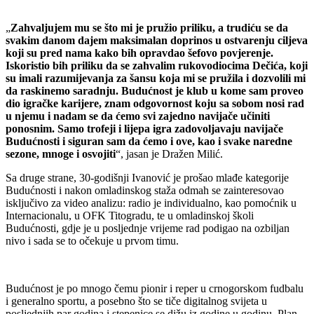
„
Zahvaljujem mu se što mi je pružio priliku, a trudiću se da
svakim danom dajem maksimalan doprinos u ostvarenju ciljeva
koji su pred nama kako bih opravdao šefovo povjerenje.
Iskoristio bih priliku da se zahvalim rukovodiocima Dečića, koji
su imali razumijevanja za šansu koja mi se pružila i dozvolili mi
da raskinemo saradnju. Budućnost je klub u kome sam proveo
dio igračke karijere, znam odgovornost koju sa sobom nosi rad
u njemu i nadam se da ćemo svi zajedno navijače učiniti
ponosnim. Samo trofeji i lijepa igra zadovoljavaju navijače
Budućnosti i siguran sam da ćemo i ove, kao i svake naredne
sezone, mnoge i osvojiti
“, jasan je Dražen Milić.
Sa druge strane, 30-godišnji Ivanović je prošao mlađe kategorije
Budućnosti i nakon omladinskog staža odmah se zainteresovao
isključivo za video analizu: radio je individualno, kao pomoćnik u
Internacionalu, u OFK Titogradu, te u omladinskoj školi
Budućnosti, gdje je u posljednje vrijeme rad podigao na ozbiljan
nivo i sada se to očekuje u prvom timu.
Budućnost je po mnogo čemu pionir i reper u crnogorskom fudbalu
i generalno sportu, a posebno što se tiče digitalnog svijeta u
posljednjih par godina i stepenice se dižu iz godine u godinu. Plan